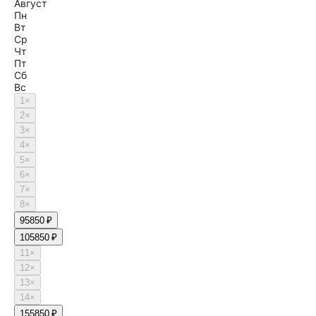
Август
Пн
Вт
Ср
Чт
Пт
Сб
Вс
1
×
2
×
3
×
4
×
5
×
6
×
7
×
8
×
9
5850 ₽
10
5850 ₽
11
×
12
×
13
×
14
×
15
5850 ₽