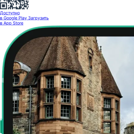
Доступно
в Google Play
Загрузить
в App Store