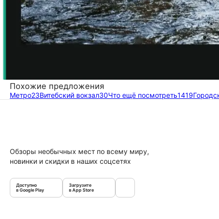
Похожие предложения
Метро
23
Витебский вокзал
30
Что ещё посмотреть
1419
Городс
Обзоры необычных мест по всему миру,
новинки и скидки в наших соцсетях
Доступно
Загрузите
в Google Play
в App Store