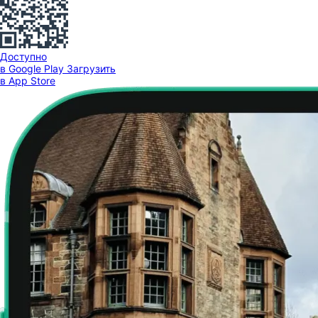
Доступно
в Google Play
Загрузить
в App Store