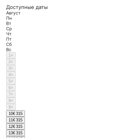
Доступные даты
Август
Пн
Вт
Ср
Чт
Пт
Сб
Вс
1
×
2
×
3
×
4
×
5
×
6
×
7
×
8
×
9
×
10
€ 315
11
€ 315
12
€ 315
13
€ 315