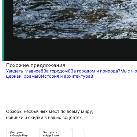
Похожие предложения
Увидеть главное
8
За городом
8
За городом и природа
7
Мыс Фо
церкви, храмы
8
История и архитектура
8
Обзоры необычных мест по всему миру,
новинки и скидки в наших соцсетях
Доступно
Загрузите
в Google Play
в App Store