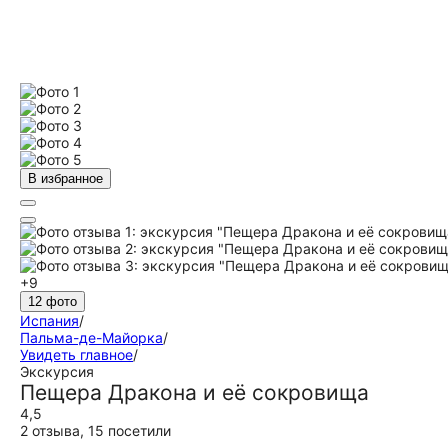
В избранное
+9
12 фото
Испания
/
Пальма-де-Майорка
/
Увидеть главное
/
Экскурсия
Пещера Дракона и её сокровища
4,5
2 отзыва
,
15 посетили