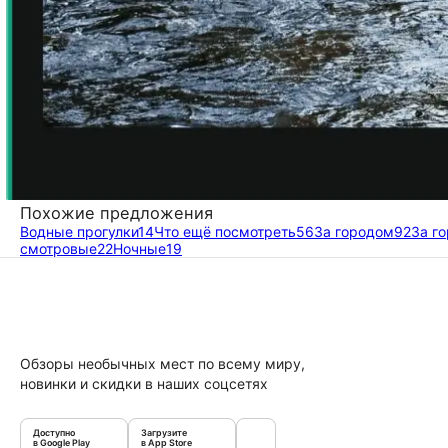
Похожие предложения
Водные прогулки
14
Что ещё посмотреть
56
За городом
92
За г
смотровые
22
Ночные
19
Обзоры необычных мест по всему миру,
новинки и скидки в наших соцсетях
Доступно
Загрузите
в Google Play
в App Store