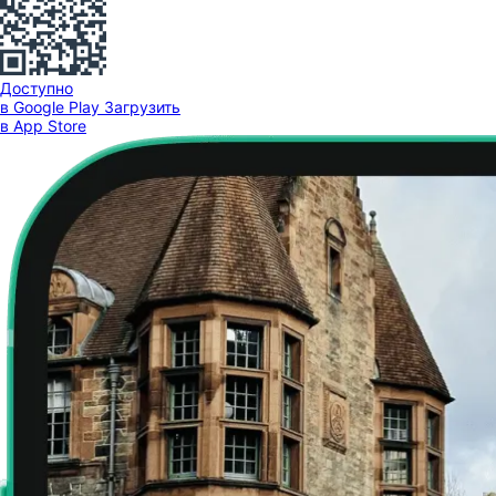
Доступно
в Google Play
Загрузить
в App Store