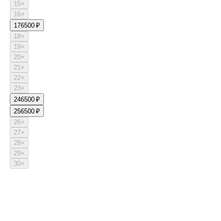
15
×
16
×
17
6500 ₽
18
×
19
×
20
×
21
×
22
×
23
×
24
6500 ₽
25
6500 ₽
26
×
27
×
28
×
29
×
30
×