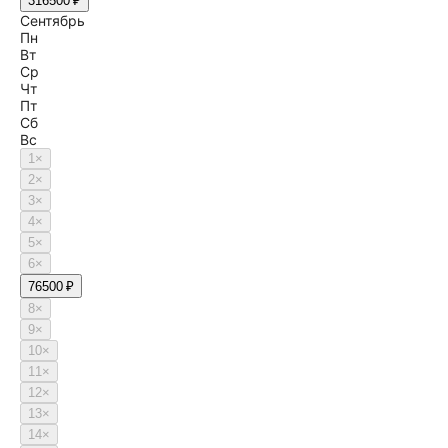
31
6500 ₽
Сентябрь
Пн
Вт
Ср
Чт
Пт
Сб
Вс
1
×
2
×
3
×
4
×
5
×
6
×
7
6500 ₽
8
×
9
×
10
×
11
×
12
×
13
×
14
×