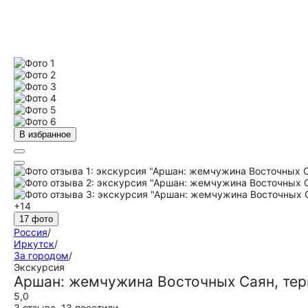
В избранное
+14
17 фото
Россия
/
Иркутск
/
За городом
/
Экскурсия
Аршан: жемчужина Восточных Саян, тер
5,0
3 отзыва
,
13 посетили