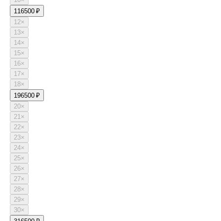
11
6500 ₽
12
×
13
×
14
×
15
×
16
×
17
×
18
×
19
6500 ₽
20
×
21
×
22
×
23
×
24
×
25
×
26
×
27
×
28
×
29
×
30
×