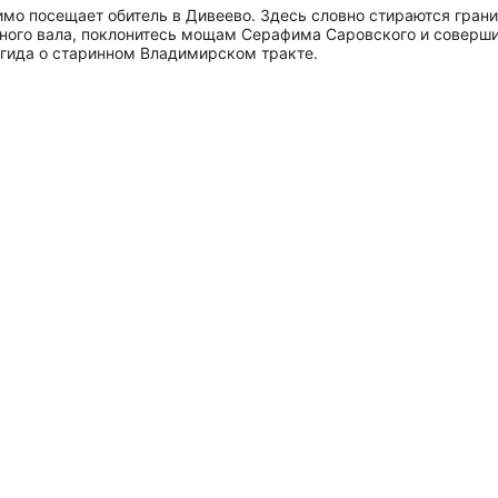
имо посещает обитель в Дивеево. Здесь словно стираются гра
ного вала, поклонитесь мощам Серафима Саровского и совершит
ы гида о старинном Владимирском тракте.