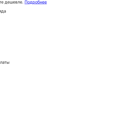
ёте дешевле.
Подробнее
ида
платы