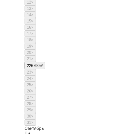
12
×
13
×
14
×
15
×
16
×
17
×
18
×
19
×
20
×
21
×
22
6790 ₽
23
×
24
×
25
×
26
×
27
×
28
×
29
×
30
×
31
×
Сентябрь
Пн