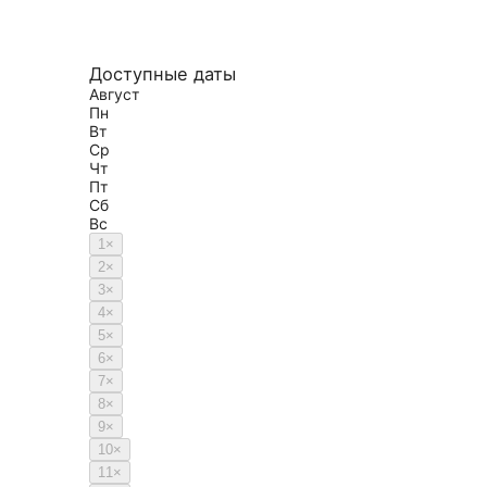
Доступные даты
Август
Пн
Вт
Ср
Чт
Пт
Сб
Вс
1
×
2
×
3
×
4
×
5
×
6
×
7
×
8
×
9
×
10
×
11
×