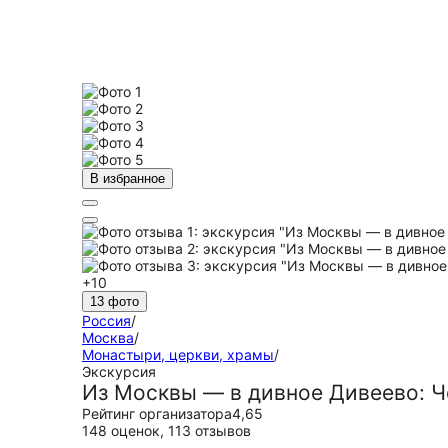
В избранное
+10
13 фото
Россия
/
Москва
/
Монастыри, церкви, храмы
/
Экскурсия
Из Москвы — в дивное Дивеево: 
Рейтинг организатора
4,65
148 оценок
,
113 отзывов