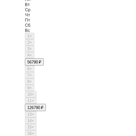
Вт
Ср
Чт
Пт
Сб
Вс
1
×
2
×
3
×
4
×
5
6790 ₽
6
×
7
×
8
×
9
×
10
×
11
×
12
6790 ₽
13
×
14
×
15
×
16
×