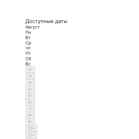
Доступные даты
Август
Пн
Вт
Ср
Чт
Пт
Сб
Вс
1
×
2
×
3
×
4
×
5
×
6
×
7
×
8
×
9
×
10
×
11
×