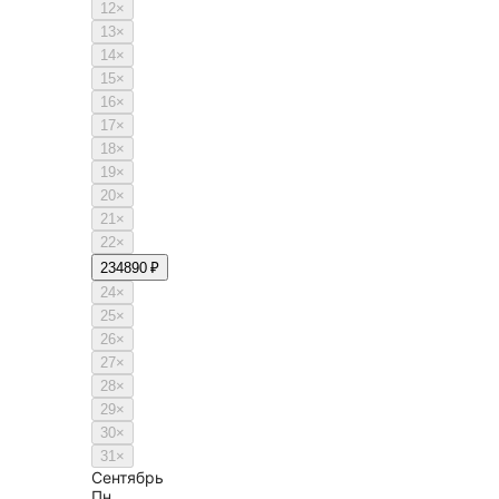
12
×
13
×
14
×
15
×
16
×
17
×
18
×
19
×
20
×
21
×
22
×
23
4890 ₽
24
×
25
×
26
×
27
×
28
×
29
×
30
×
31
×
Сентябрь
Пн