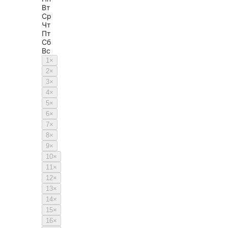
Вт
Ср
Чт
Пт
Сб
Вс
1
×
2
×
3
×
4
×
5
×
6
×
7
×
8
×
9
×
10
×
11
×
12
×
13
×
14
×
15
×
16
×