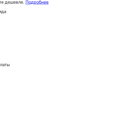
ёте дешевле.
Подробнее
ида
платы