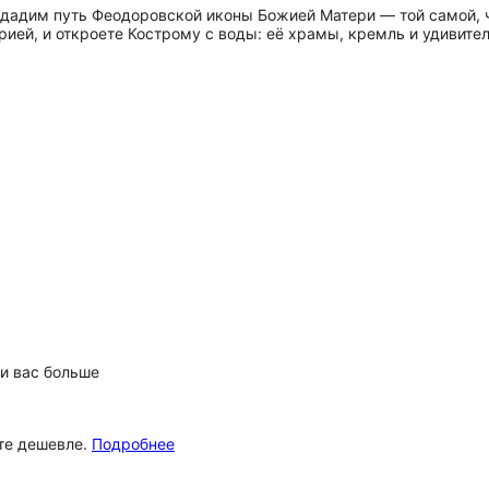
здадим путь Феодоровской иконы Божией Матери — той самой, ч
орией, и откроете Кострому с воды: её храмы, кремль и удивит
ли вас больше
ёте дешевле.
Подробнее