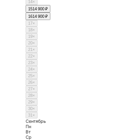
14
×
15
14 900 ₽
16
14 900 ₽
17
×
18
×
19
×
20
×
21
×
22
×
23
×
24
×
25
×
26
×
27
×
28
×
29
×
30
×
31
×
Сентябрь
Пн
Вт
Ср