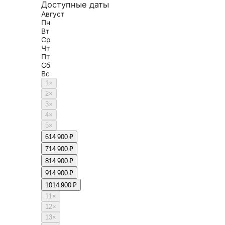
Доступные даты
Август
Пн
Вт
Ср
Чт
Пт
Сб
Вс
1
×
2
×
3
×
4
×
5
×
6
14 900 ₽
7
14 900 ₽
8
14 900 ₽
9
14 900 ₽
10
14 900 ₽
11
×
12
×
13
×