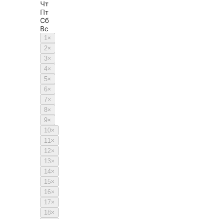
Чт
Пт
Сб
Вс
1
×
2
×
3
×
4
×
5
×
6
×
7
×
8
×
9
×
10
×
11
×
12
×
13
×
14
×
15
×
16
×
17
×
18
×