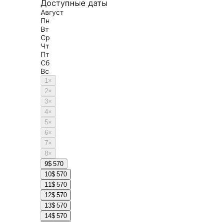
Доступные даты
Август
Пн
Вт
Ср
Чт
Пт
Сб
Вс
1
×
2
×
3
×
4
×
5
×
6
×
7
×
8
×
9
$ 570
10
$ 570
11
$ 570
12
$ 570
13
$ 570
14
$ 570