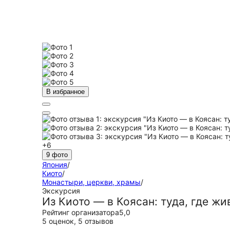
В избранное
+6
9 фото
Япония
/
Киото
/
Монастыри, церкви, храмы
/
Экскурсия
Из Киото — в Коясан: туда, где ж
Рейтинг организатора
5,0
5 оценок
,
5 отзывов