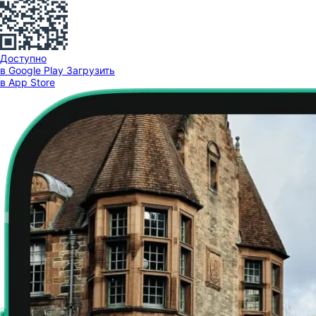
Доступно
в Google Play
Загрузить
в App Store