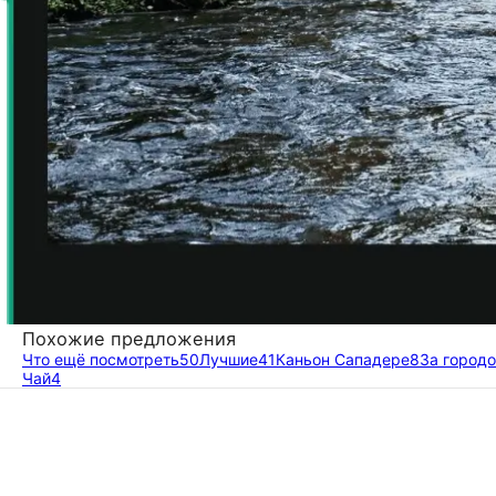
Похожие предложения
Что ещё посмотреть
50
Лучшие
41
Каньон Сападере
8
За город
Чай
4