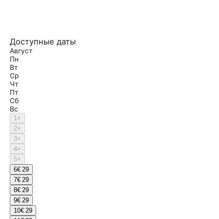
Доступные даты
Август
Пн
Вт
Ср
Чт
Пт
Сб
Вс
1
×
2
×
3
×
4
×
5
×
6
€ 29
7
€ 29
8
€ 29
9
€ 29
10
€ 29