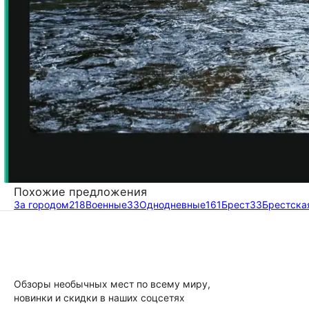
Похожие предложения
За городом
218
Военные
33
Однодневные
161
Брест
33
Брестска
Обзоры необычных мест по всему миру,
новинки и скидки в наших соцсетях