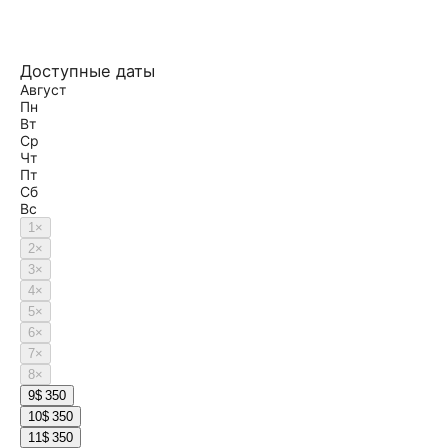
Доступные даты
Август
Пн
Вт
Ср
Чт
Пт
Сб
Вс
1
×
2
×
3
×
4
×
5
×
6
×
7
×
8
×
9
$ 350
10
$ 350
11
$ 350