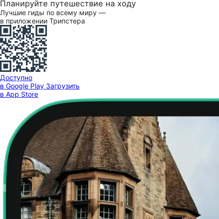
Планируйте путешествие на ходу
Лучшие гиды по всему миру —
в приложении Трипстера
Доступно
в Google Play
Загрузить
в App Store