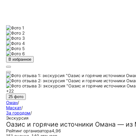
В избранное
+22
25 фото
Оман
/
Маскат
/
За городом
/
Экскурсия
Оазис и горячие источники Омана — из
Рейтинг организатора
4,96
151 оценка
,
140 отзывов