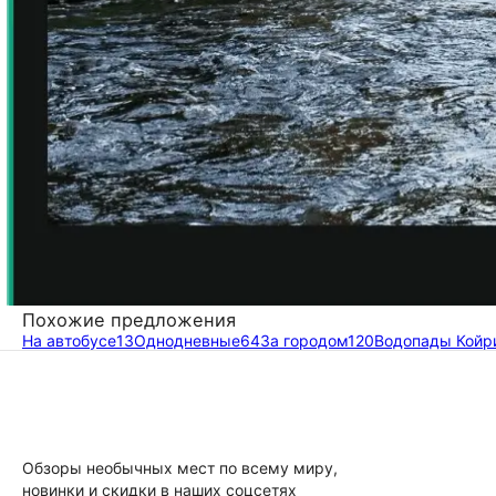
Похожие предложения
На автобусе
13
Однодневные
64
За городом
120
Водопады Койр
Обзоры необычных мест по всему миру,
новинки и скидки в наших соцсетях