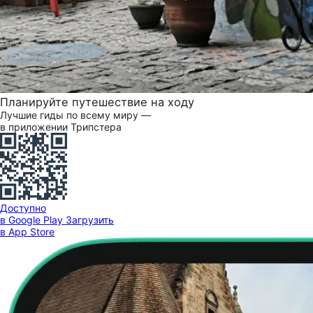
Планируйте путешествие на ходу
Лучшие гиды по всему миру —
в приложении Трипстера
Доступно
в Google Play
Загрузить
в App Store