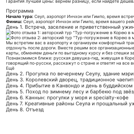
Гарантия лучшей цены: вернём разницу, если найдёте дешев
Программа
Начало тура:
Сеул, аэропорт Инчхон или Гимпо, время встре
Финиш:
Сеул, аэропорт Инчхон или Гимпо, время вашего рей
День 1. Встреча, заселение и приветственный ужи
Мы встретим вас в аэропорту и организуем комфортный тран
отдохнуть после дороги. Вместе решим все организационны
карты, обменяем деньги по выгодному курсу и без спешки з
Познакомимся ближе: русская девушка-гид, живущая в Корее
говорящий по-русски, расскажут о стране и ответят на все 
Ещё
День 2. Прогулка по вечернему Сеулу, здание мэри
День 3. Королевский дворец, традиционное чаепит
День 4. Прибытие в Канвондо и день в буддийском
День 5. Поход по зимнему лесу и барбекю под звё
День 6. Каннын: прогулки у моря и specialty-кофе
День 7. Креативные районы Сеула и прощальный у
День 8. Отъезд