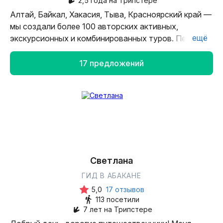
2,5 года на Трипстере
Алтай, Байкал, Хакасия, Тыва, Красноярский край —
мы создали более 100 авторских активных,
ещё
экскурсионных и комбинированных туров. Пешком,
на автомобиле и на конях, на рафтах
и катамаранах — новые приключения с нами
17 предложений
не оставят вас равнодушными!
Великие реки, священные вершины, тайга и пески,
нетуристические места, интересные люди
и традиции, предания и легенды — настоящая
жизнь необъятной и загадочной Сибири!
Хотите открыть для себя Сибирь? Мы ждём вас!
Светлана
ГИД В АБАКАНЕ
5,0
17 отзывов
113 посетили
7 лет на Трипстере