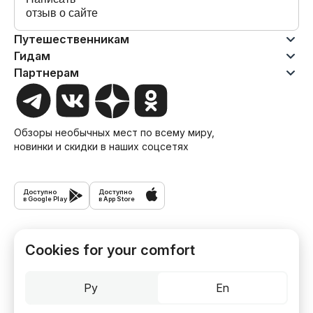
отзыв о сайте
Путешественникам
Гидам
Партнерам
Обзоры необычных мест по всему миру,
новинки и скидки в наших соцсетях
Доступно
Доступно
в Google Play
в App Store
Экскурсии
Cookies for your comfort
Туры
Ру
En
Журнал Трипстера