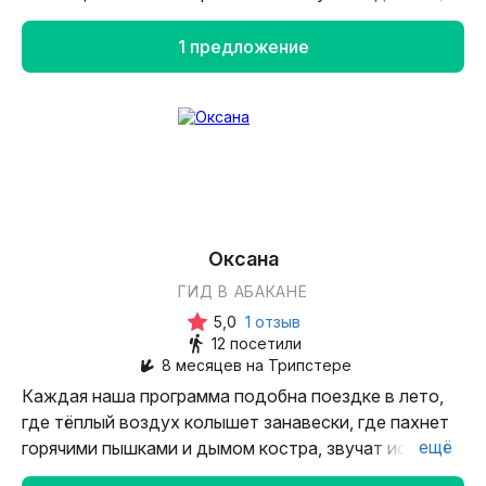
Богатый опыт в журналистике и в индустрии
гостеприимства. Я и моя команда ждём вас на
1 предложение
экскурсиях!
Оксана
ГИД В АБАКАНЕ
5,0
1 отзыв
12 посетили
8 месяцев на Трипстере
Каждая наша программа подобна поездке в лето,
где тёплый воздух колышет занавески, где пахнет
ещё
горячими пышками и дымом костра, звучат истории
о народной мудрости и разнообразии культурных