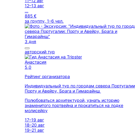
11–12 авг
12–13 авг
...
885 €
за группу, 1–6 чел.
3 дня
авторский тур
Анастасия
5,0
Рейтинг организатора
Индивидуальный тур по городам севера Португалии
Порту и Авейру, Брага и Гимарайнш
Полюбоваться архитектурой, узнать историю
знаменитого портвейна и прокатиться на лодке
молисейру
17–19 авг
18–20 авг
19–21 авг