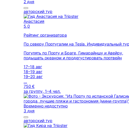
2 дня
авторский тур
Анастасия
5,0
Рейтинг организатора
По северу Португалии на Tesla. Индивидуальный ту
Погулять по Порту и Браге, Гимарайншу и Авейру,
подышать океаном и продегустировать портвейн
17–18 авг
18–19 авг
19–20 авг
...
750 €
за группу, 1–4 чел.
Временно недоступно
3 дня
авторский тур