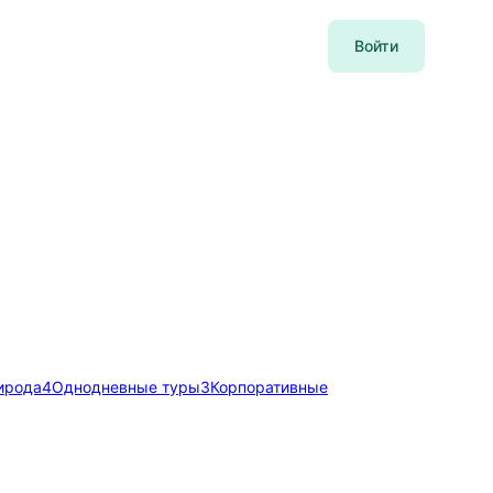
Войти
ирода
4
Однодневные туры
3
Корпоративные