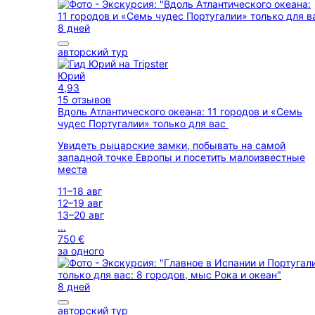
8 дней
авторский тур
Юрий
4,93
15 отзывов
Вдоль Атлантического океана: 11 городов и «Семь
чудес Португалии» только для вас
Увидеть рыцарские замки, побывать на самой
западной точке Европы и посетить малоизвестные
места
11–18 авг
12–19 авг
13–20 авг
...
750 €
за одного
8 дней
авторский тур