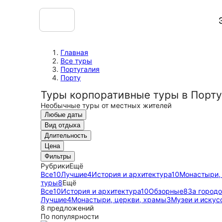
Главная
Все туры
Португалия
Порту
Туры корпоративные туры в Порту
Необычные туры от местных жителей
Любые даты
Вид отдыха
Длительность
Цена
Фильтры
Рубрики
Ещё
Все
10
Лучшие
4
История и архитектура
10
Монастыри,
туры
8
Ещё
Все
10
История и архитектура
10
Обзорные
8
За город
Лучшие
4
Монастыри, церкви, храмы
3
Музеи и искус
8 предложений
По популярности