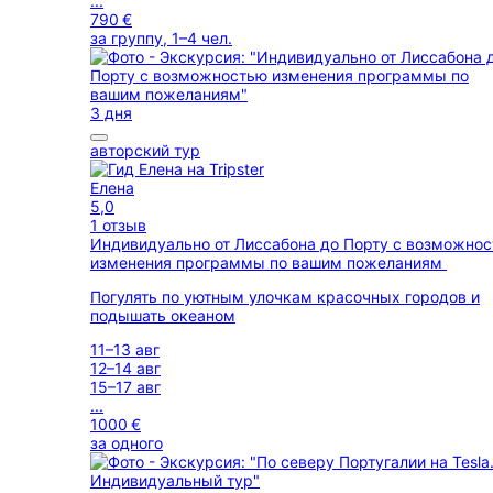
...
790 €
за группу, 1–4 чел.
3 дня
авторский тур
Елена
5,0
1 отзыв
Индивидуально от Лиссабона до Порту с возможно
изменения программы по вашим пожеланиям
Погулять по уютным улочкам красочных городов и
подышать океаном
11–13 авг
12–14 авг
15–17 авг
...
1000 €
за одного