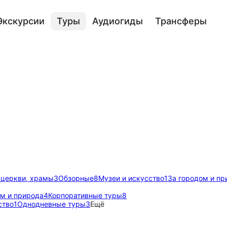
Экскурсии
Туры
Аудиогиды
Трансферы
 церкви, храмы
3
Обзорные
8
Музеи и искусство
1
За городом и пр
ом и природа
4
Корпоративные туры
8
ство
1
Однодневные туры
3
Ещё