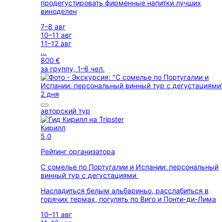
продегустировать фирменные напитки лучших
виноделен
7–8 авг
10–11 авг
11–12 авг
...
800 €
за группу, 1–6 чел.
2 дня
авторский тур
Кирилл
5,0
Рейтинг организатора
С сомелье по Португалии и Испании: персональный
винный тур с дегустациями
Насладиться белым альбариньо, расслабиться в
горячих термах, погулять по Виго и Понти-ди-Лима
10–11 авг