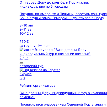
От террас Дору до колыбели Португалии:
индивидуально по 5 городам
Погулять по Амаранте и Пиньяну, посетить санктуар
Бон-Жезуш и замок Гимарайнш, узнать всё о Порту
8–10 авг
9–11 авг
10–12 авг
...
750 €
за группу, 1–4 чел.
2 дня
авторский тур
Кирилл
5,0
Рейтинг организатора
Вина долины Дору: индивидуальный тур в компании
сомелье
Проникнуться очарованием Северной Португалии и