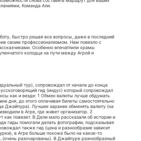
 возможности снова составить маршрут для ваших
еланиями, Команда Али.
боту, быстро решая все вопросы, даже в последний
ерие своим профессионализмом. Нам повезло с
рассказчиками. Особенно впечатлили храмы
упенчатого колодца на пути между Агрой и
дуальный тур), сопровождал от начала до конца
 русскоговорящий гид (индус) который сопровождал
ансы как и везде: 1 Обмен валюты лучше обдумать
дине дня, до этого оплачивая билеты самостоятельно
це Джайпура). Лучшее заранее обменять валюту (на
зводили в Агре, где живет организатор. 2
т как повезет. В Дели мало рассказали об истории и
оде гиды помогали делать фотографии, подсказывая
ровождал также гид (цена и разнообразие зависит
урки), в Агре больше похоже было на какое-то
з..(очень разочарованы). В Джайпуре разнообразный