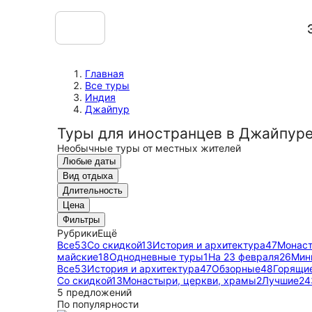
Главная
Все туры
Индия
Джайпур
Туры для иностранцев в Джайпур
Необычные туры от местных жителей
Любые даты
Вид отдыха
Длительность
Цена
Фильтры
Рубрики
Ещё
Все
53
Со скидкой
13
История и архитектура
47
Монаст
майские
18
Однодневные туры
1
На 23 февраля
26
Мин
Все
53
История и архитектура
47
Обзорные
48
Горящи
Со скидкой
13
Монастыри, церкви, храмы
2
Лучшие
24
5 предложений
По популярности