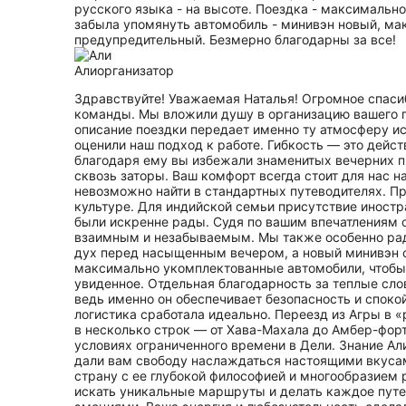
русского языка - на высоте. Поездка - максималь
забыла упомянуть автомобиль - минивэн новый, ма
предупредительный. Безмерно благодарны за все!
Али
организатор
Здравствуйте! Уважаемая Наталья! Огромное спасиб
команды. Мы вложили душу в организацию вашего пу
описание поездки передает именно ту атмосферу ис
оценили наш подход к работе. Гибкость — это дейст
благодаря ему вы избежали знаменитых вечерних пр
сквозь заторы. Ваш комфорт всегда стоит для нас 
невозможно найти в стандартных путеводителях. П
культуре. Для индийской семьи присутствие иностр
были искренне рады. Судя по вашим впечатлениям 
взаимным и незабываемым. Мы также особенно рады
дух перед насыщенным вечером, а новый минивэн 
максимально укомплектованные автомобили, чтобы 
увиденное. Отдельная благодарность за теплые слов
ведь именно он обеспечивает безопасность и споко
логистика сработала идеально. Переезд из Агры в
в несколько строк — от Хава-Махала до Амбер-фор
условиях ограниченного времени в Дели. Знание Ал
дали вам свободу наслаждаться настоящими вкусам
страну с ее глубокой философией и многообразием 
искать уникальные маршруты и делать каждое путеш