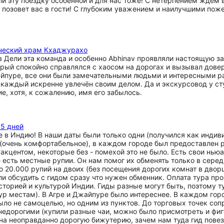
ли эту поездку особенной и для нас тоже! С нетерпением ждем
позовет вас в гости! С глубоким уважением и наилучшими пож
ический храм Кхаджурахо
 Дели эта команда и особенно Abhinav проявляли настоящую за
оторый спокойно справлялся с хаосом на дорогах и вызывал дов
Джайпуре, все они были замечательными людьми и интересными 
 каждый искренне увлечён своим делом. Да и экскурсовод у ст
, хотя, к сожалению, имя его забылось.
 5 дней
в Индию! В наши даты были только одни (получился как индиви
 (очень комфортабельное), в каждом городе был предоставлен
акцентом, некоторые без - помехой это не было. Есть свои нью
е есть местные рупии. Он нам помог их обменять только в сере
о 20.000 рупий на двоих (без посещения дорогих комнат в двор
ли обсудить с гидом сразу что нужен обменник. Оплата тура прои
торией и культурой Индии. Гиды разные могут быть, поэтому ту
ур местам). В Агре и Джайпуре было интереснее. В каждом гор
ло не самоцелью, но одним из пунктов. До торговых точек соп
 недорогими (купили разные чаи, можно было присмотреть и фиг
на неоправданно дорогую бижутерию, зачем нам туда гид пове