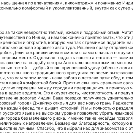
но насыщенная по впечатлениям, километражу и пониманию Инди
ксимально комфортный и укомплектованный, внутри как супер-д
о за такой невероятно теплый, живой и подробный отзыв. Чита
тешествия по Индии, и нам бесконечно приятно знать, что эти
кренности и открытий, которую мы так стремимся подарить наш
вительно основа хорошего авто тура. Решение сразу отправитьс
обок Дели, сохранили силы и смогли с самого начала погрузить
на первом месте. Отдельная гордость нашего агентства — возмо
риглашение на свадьбу сестры Али стало возможным во многом
анных гостей — добрый знак, приносящий удачу («белые люди на
от этого пышного традиционного праздника со всеми вытекающ
, что вам запомнилась наша забота о деталях пути: обед в то
стал вашей комфортной базой. Приятно слышать сравнение сал
долгие переезды между городами превращались в приятную час
а в адрес водителя. Его аккуратность, чистоплотность и преду
йствие на дорогах Индии. Ваша поездка получилась удивительно
 «розовый город» Джайпур открыл для вас новую грань Раджаст
та каждый фасад там дышит историей. И мы полностью раздел
и русского языка на высоком уровне позволило убрать языковой
и города без малейшего риска. Именно такие инсайды позвол
религиозных направлений. Безмерная благодарность, которую в
ествие личным. Спасибо, что выбрали нас для знакомства с эт