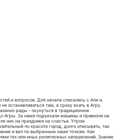
ей и вопросов. Для начала списались с Али и,
не останавливаться там, а сразу ехать в Агру.
казанно рады - окунуться в традиционное
до Агры. За нами подъехали машины и привезли на
ля них на празднике на счастье. Утром
ительный по красоте город, долго описывать, так
лания и вел по выбранным нами точкам. Как
тями тех или иных религиозных направлений. Знание