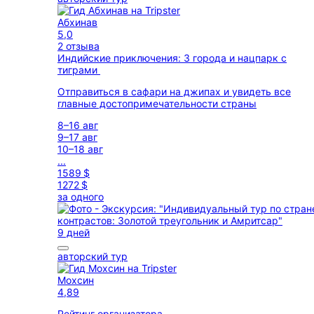
Абхинав
5,0
2 отзыва
Индийские приключения: 3 города и нацпарк с
тиграми
Отправиться в сафари на джипах и увидеть все
главные достопримечательности страны
8–16 авг
9–17 авг
10–18 авг
...
1589 $
1272 $
за одного
9 дней
авторский тур
Мохсин
4,89
Рейтинг организатора