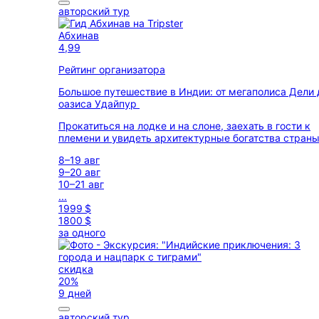
авторский тур
Абхинав
4,99
Рейтинг организатора
Большое путешествие в Индии: от мегаполиса Дели 
оазиса Удайпур
Прокатиться на лодке и на слоне, заехать в гости к
племени и увидеть архитектурные богатства стран
8–19 авг
9–20 авг
10–21 авг
...
1999 $
1800 $
за одного
скидка
20%
9 дней
авторский тур