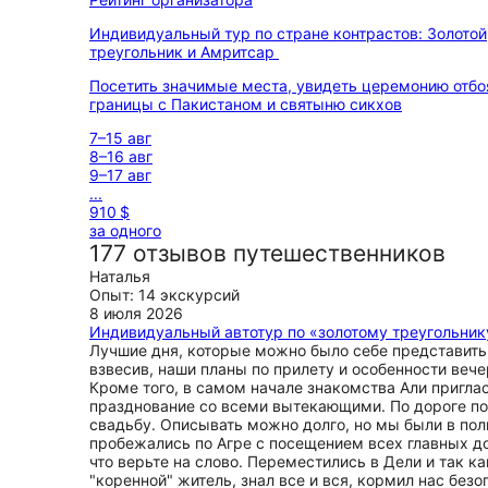
Индивидуальный тур по стране контрастов: Золотой
треугольник и Амритсар
Посетить значимые места, увидеть церемонию отбо
границы с Пакистаном и святыню сикхов
7–15 авг
8–16 авг
9–17 авг
...
910 $
за одного
177 отзывов путешественников
Наталья
Опыт: 14 экскурсий
8 июля 2026
Индивидуальный автотур по «золотому треугольник
Лучшие дня, которые можно было себе представить.
взвесив, наши планы по прилету и особенности вече
Кроме того, в самом начале знакомства Али пригла
празднование со всеми вытекающими. По дороге поо
свадьбу. Описывать можно долго, но мы были в полн
пробежались по Агре с посещением всех главных до
что верьте на слово. Переместились в Дели и так 
"коренной" житель, знал все и вся, кормил нас бе