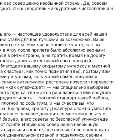
и как совершенно необычной страны. Да, совсем
жет. И наш водитель - аккуратный, чистоплотный и
ть его — настоящее удовольствие для всей нашей
 дни стали для вас лучшими из возможных. Ваше
им гостям. Нам очень откликается то, как вы
я в Агру после прилета было абсолютно верным:
ся в ритм страны, а не тратить время на дорогу
жность дарить аутентичный опыт, который
 благодаря вашему открытому интересу к местной
 счастье», как точно подметили вы), поэтому вам
ими ритуалами, культурный обмен получился
м самом аутентичном ресторане позволил перевести
она «как супер-джет» — мы специально выбираем
ть отдыха, где можно расслабиться или обсудить
предительность — золотой стандарт нашей работы,
 плотной по событиям, и мы счастливы, что
ана. Вы правы, красоту Джайпура сложно уместить
яем ваше решение довериться местному опыту в
 барьер, а его советы по безопасной уличной еде
яют понять Индию как совершенно необычную
ы выразили в конце, вдохновляет нас продолжать
ой удивительной страной и поделились своими