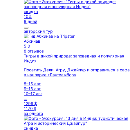
скидка
10%
8 дней
авторский тур
Абхинав
5,0
8 отзывов
Тигры в дикой природе: заповедная и популярная
Индия
Посетить Дели, Агру, Джайпур и отправиться в саф
в нацпарке «Рантхамбор»
8–15 авг
9–16 авг
10–17 авг
...
1299 $
1170 $
за одного
скидка