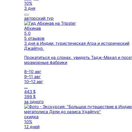
10%
3 дня
авторский тур
Абхинав
5,0
5 отзывов
3 дня в Индии: туристическая Агра и исторический
Джайпур
Прокатиться на слонах, увидеть Тадж-Махал и посе
мраморные фабрики
8–10 авг
9–11 авг
10–12 авг
...
443 $
399 $
за одного
скидка
10%
12 дней