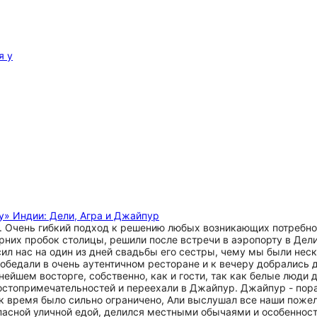
я у
у» Индии: Дели, Агра и Джайпур
 Очень гибкий подход к решению любых возникающих потребност
рних пробок столицы, решили после встречи в аэропорту в Дели 
сил нас на один из дней свадьбы его сестры, чему мы были нес
бедали в очень аутентичном ресторане и к вечеру добрались 
ейшем восторге, собственно, как и гости, так как белые люди д
стопримечательностей и переехали в Джайпур. Джайпур - пораз
как время было сильно ограничено, Али выслушал все наши поже
зопасной уличной едой, делился местными обычаями и особеннос