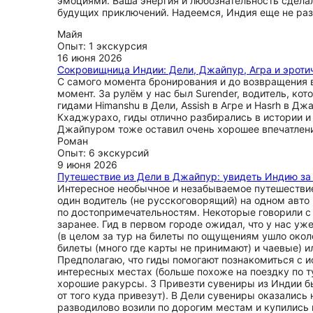
эмоциями. Ваша энергия и любознательность сдела
будущих приключений. Надеемся, Индия еще не раз 
Майя
Опыт: 1 экскурсия
16 июня 2026
Сокровищница Индии: Дели, Джайпур, Агра и эрот
С самого момента бронирования и до возвращения в
момент. За рулём у нас был Surender, водитель, к
гидами Himanshu в Дели, Assish в Агре и Hasrh в 
Кхаджурахо, гиды отлично разбирались в истории и
Джайпуром тоже оставил очень хорошее впечатление
Роман
Опыт: 6 экскурсий
9 июня 2026
Путешествие из Дели в Джайпур: увидеть Индию за
Интересное необычное и незабываемое путешествие 
один водитель (не русскоговорящий) на одном авто
по достопримечательностям. Некоторые говорили с 
заранее. Гид в первом городе ожидал, что у нас уж
(в целом за тур на билеты по ощущениям ушло окол
билеты (много где карты не принимают) и чаевые) и
Предполагаю, что гиды помогают познакомиться с ис
интересных местах (больше похоже на поездку по т
хорошие ракурсы. 3 Привезти сувениры из Индии бы
от того куда привезут). В Дели сувениры оказались
разводилово возили по дорогим местам и купились 