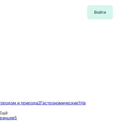
Войти
городом и природа
2
Гастрономические
1
На
Ещё
транцев
5