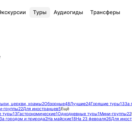
Экскурсии
Туры
Аудиогиды
Трансферы
е
ыри, церкви, храмы
2
Обзорные
48
Лучшие
24
Горящие туры
13
За 
и-группы
22
Для иностранцев
5
Ещё
е туры
13
Гастрономические
1
Однодневные туры
1
Мини-группы
22
За городом и природа
2
На майские
18
На 23 февраля
26
Для инос