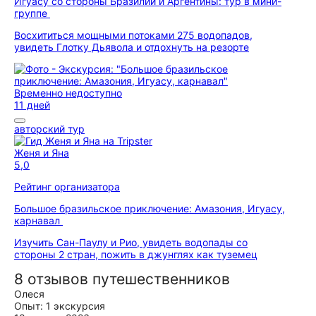
Игуасу со стороны Бразилии и Аргентины: тур в мини-
группе
Восхититься мощными потоками 275 водопадов,
увидеть Глотку Дьявола и отдохнуть на резорте
Временно недоступно
11 дней
авторский тур
Женя и Яна
5,0
Рейтинг организатора
Большое бразильское приключение: Амазония, Игуасу,
карнавал
Изучить Сан-Паулу и Рио, увидеть водопады со
стороны 2 стран, пожить в джунглях как туземец
8 отзывов путешественников
Олеся
Опыт: 1 экскурсия