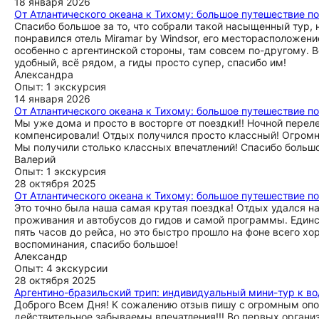
18 января 2026
От Атлантического океана к Тихому: большое путешествие по
Спасибо большое за то, что собрали такой насыщенный тур, н
понравился отель Miramar by Windsor, его месторасположени
особенно с аргентинской стороны, там совсем по-другому. В
удобный, всё рядом, а гиды просто супер, спасибо им!
Александра
Опыт: 1 экскурсия
14 января 2026
От Атлантического океана к Тихому: большое путешествие по
Мы уже дома и просто в восторге от поездки!! Ночной перел
компенсировали! Отдых получился просто классный! Огромно
Мы получили столько классных впечатлений! Спасибо большо
Валерий
Опыт: 1 экскурсия
28 октября 2025
От Атлантического океана к Тихому: большое путешествие по
Это точно была наша самая крутая поездка! Отдых удался н
проживания и автобусов до гидов и самой программы. Единс
пять часов до рейса, но это быстро прошло на фоне всего х
воспоминания, спасибо большое!
Александр
Опыт: 4 экскурсии
28 октября 2025
Аргентино-бразильский трип: индивидуальный мини-тур к в
Доброго Всем Дня! К сожалению отзыв пишу с огромным опозд
действительное забываемы впечатления!!! Во первых организ