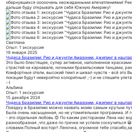
обернувшихся ооооочень неожиданными впечатлениями! Реко
дальше буду открывать для себя Южную Америку!
Светлана
Опыт: 1 экскурсия
19 января 2025
Чудеса Бразилии: Рио и джунгли Амазонии, джипинг в нацпа
Это было блестящее, супер активное, наполненное красками
страстей на карнавале, ночными бразильскими танцами, ра
Комфортные отели, высокий темп и шквал чувств - всё это В
локации будут невероятно колоритные! ;-) и не спешите улет
:-)
Альбина
Опыт: 1 экскурсия
15 декабря 2024
Чудеса Бразилии: Рио и джунгли Амазонии, джипинг в нацпа
Поездку в Бразилию можно назвать моим самым крутым путе
Была очень насыщенная, но не утомительная программа. И 
- это отдельная любовь 😍 По каким ресторанам Лена нас во
разнообразная ,что даже по гречке не успели соскучиться 
словами.Полный восторг! Леночка, огромное тебе спасибо,за