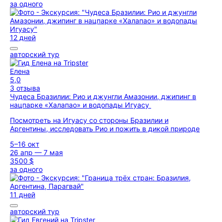
за одного
12 дней
авторский тур
Елена
5,0
3 отзыва
Чудеса Бразилии: Рио и джунгли Амазонии, джипинг в
нацпарке «Халапао» и водопады Игуасу
Посмотреть на Игуасу со стороны Бразилии и
Аргентины, исследовать Рио и пожить в дикой природе
5–16 окт
26 апр — 7 мая
3500 $
за одного
11 дней
авторский тур