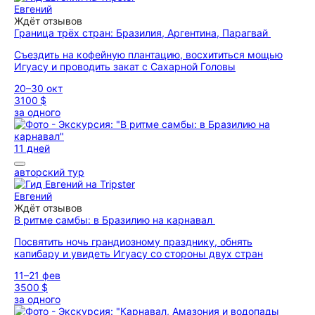
Евгений
Ждёт отзывов
Граница трёх стран: Бразилия, Аргентина, Парагвай
Съездить на кофейную плантацию, восхититься мощью
Игуасу и проводить закат с Сахарной Головы
20–30 окт
3100 $
за одного
11 дней
авторский тур
Евгений
Ждёт отзывов
В ритме самбы: в Бразилию на карнавал
Посвятить ночь грандиозному празднику, обнять
капибару и увидеть Игуасу со стороны двух стран
11–21 фев
3500 $
за одного