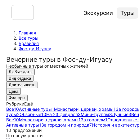
Экскурсии
Туры
Главная
Все туры
Бразилия
Фос-ду-Игуасу
Вечерние туры в Фос-ду-Игуасу
Необычные туры от местных жителей
Любые даты
Вид отдыха
Длительность
Цена
Фильтры
Рубрики
Ещё
Все
10
Активные туры
1
Монастыри, церкви, храмы
1
За городо
туры
2
Обзорные
10
На 23 февраля
3
Мини-группы
8
Лучшие
3
Веч
Все
10
Монастыри, церкви, храмы
1
За городом
1
Однодневные 
Активные туры
1
За городом и природа
7
История и архитекту
10 предложений
По популярности