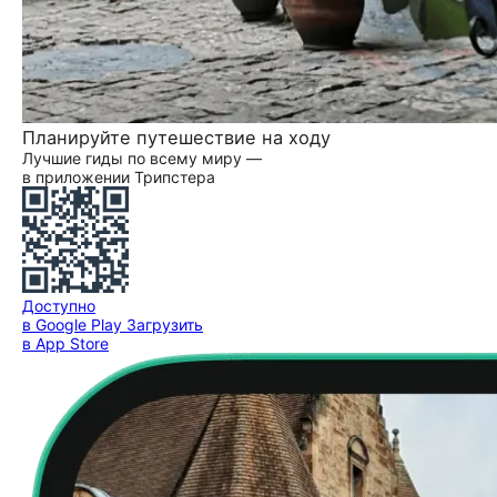
Планируйте путешествие на ходу
Лучшие гиды по всему миру —
в приложении Трипстера
Доступно
в Google Play
Загрузить
в App Store