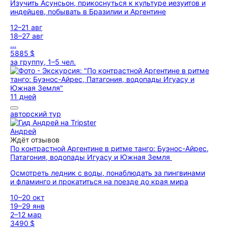
Изучить Асунсьон, прикоснуться к культуре иезуитов и
индейцев, побывать в Бразилии и Аргентине
12–21 авг
18–27 авг
...
5885 $
за группу, 1–5 чел.
11 дней
авторский тур
Андрей
Ждёт отзывов
По контрастной Аргентине в ритме танго: Буэнос-Айрес,
Патагония, водопады Игуасу и Южная Земля
Осмотреть ледник с воды, понаблюдать за пингвинами
и фламинго и прокатиться на поезде до края мира
10–20 окт
19–29 янв
2–12 мар
3490 $