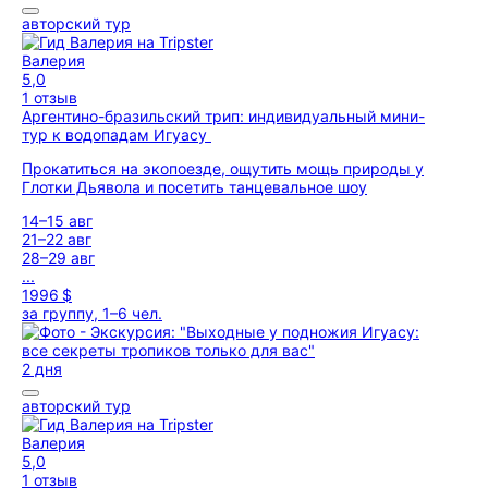
авторский тур
Валерия
5,0
1 отзыв
Аргентино-бразильский трип: индивидуальный мини-
тур к водопадам Игуасу
Прокатиться на экопоезде, ощутить мощь природы у
Глотки Дьявола и посетить танцевальное шоу
14–15 авг
21–22 авг
28–29 авг
...
1996 $
за группу, 1–6 чел.
2 дня
авторский тур
Валерия
5,0
1 отзыв