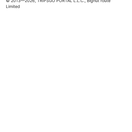
© 2013—2026, TRIPSGO PORTAL L.L.C., Bignut route
Limited