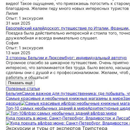
видео! Такое ощущение, что приезжаешь погостить к старом
благодарна. Желаем гиду много новых интересных туристов 
Лилия
Опыт: 1 экскурсия
31 мая 2025
Европейский калейдоскоп: путешествие по Италии, Франции,
Поездка была действительно интересной и стоила того, точн
дружелюбная и всегда внимательно слушает.
София
Опыт: 1 экскурсия
13 мая 2025
3 стороны Бельгии и Люксембург: индивидуальный автотур
Огромное спасибо за шикарное путешествие. Очень приятно 
интересно, что запоминается без труда. Было весело, насыщ
сделаны они с душой и с профессионализмом. Желаем, чтоб 
работать и общаться!
Показать ещё
Полезные статьи
Бельгия
Самое важное для путешественника: где побывать, чт
Самые красивые и необычные книжные магазины в мире
Зак
дворце
Топ-10 самых необычных зданий в мире
Архитектурные шедев
Куда поехать в июне: Санкт‑Петербург, Владивосток и Лисса
Экскурсии и туры от экспертов Трипстера