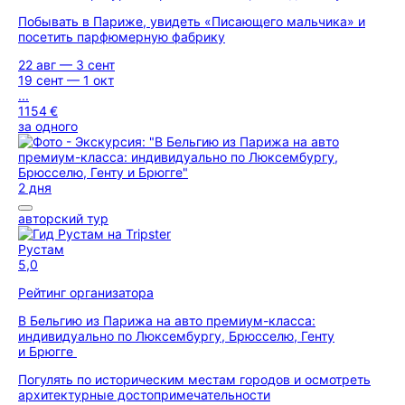
Побывать в Париже, увидеть «Писающего мальчика» и
посетить парфюмерную фабрику
22 авг — 3 сент
19 сент — 1 окт
...
1154 €
за одного
2 дня
авторский тур
Рустам
5,0
Рейтинг организатора
В Бельгию из Парижа на авто премиум-класса:
индивидуально по Люксембургу, Брюсселю, Генту
и Брюгге
Погулять по историческим местам городов и осмотреть
архитектурные достопримечательности