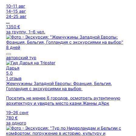
10–11 авг
14–15 авг
24–25 авг
...
1350 €
за группу, 1–6 чел.
8 дней
авторский тур
Дарья
5,0
1 отзыв
Жемчужины Западной Европы: Франция, Бельгия,
Голландия с экскурсиями на выбор
Посетить не менее 6 городов, осмотреть аутентичную
архитектуру и увидеть место казни Жанны д’Арк
19–26 сент
780 €
за одного