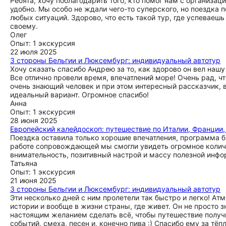
Ребята, хочу поблагодарить того, кто помог нам с организац
удобно. Мы особо не ждали чего-то суперского, но поездка 
любых ситуаций. Здорово, что есть такой тур, где успеваеш
своему.
Олег
Опыт: 1 экскурсия
22 июля 2025
3 стороны Бельгии и Люксембург: индивидуальный автотур
Хочу сказать спасибо Андрею за то, как здорово он вел наш
Все отлично провели время, впечатлений море! Очень рад, 
очень знающий человек и при этом интересный рассказчик,
идеальный вариант. Огромное спасибо!
Анна
Опыт: 1 экскурсия
28 июня 2025
Европейский калейдоскоп: путешествие по Италии, Франции,
Поездка оставила только хорошие впечатления, программа 
работе сопровождающей мы смогли увидеть огромное количе
внимательность, позитивный настрой и массу полезной инфо
Татьяна
Опыт: 1 экскурсия
21 июня 2025
3 стороны Бельгии и Люксембург: индивидуальный автотур
Эти несколько дней с ним пролетели так быстро и легко! Ат
истории и вообще в жизни страны, где живет. Он не просто 
настоящим желанием сделать всё, чтобы путешествие получ
событий, смеха, песен и, конечно пива :) Спасибо ему за тёп