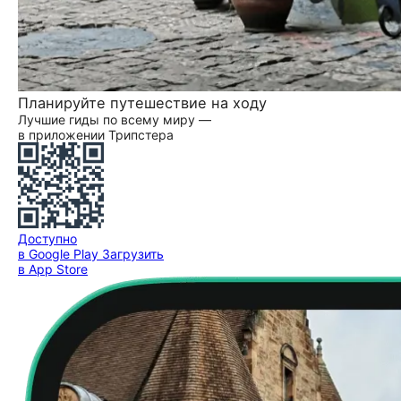
Планируйте путешествие на ходу
Лучшие гиды по всему миру —
в приложении Трипстера
Доступно
в Google Play
Загрузить
в App Store