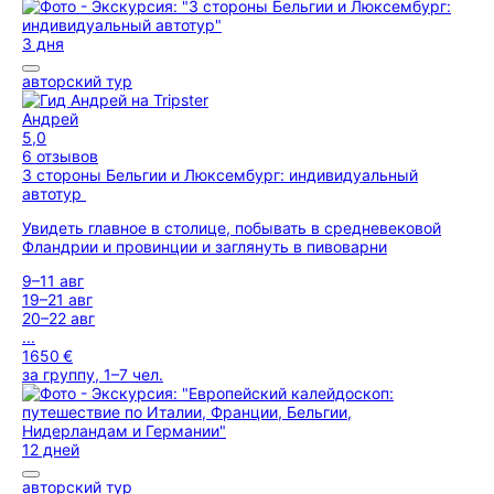
3 дня
авторский тур
Андрей
5,0
6 отзывов
3 стороны Бельгии и Люксембург: индивидуальный
автотур
Увидеть главное в столице, побывать в средневековой
Фландрии и провинции и заглянуть в пивоварни
9–11 авг
19–21 авг
20–22 авг
...
1650 €
за группу, 1–7 чел.
12 дней
авторский тур