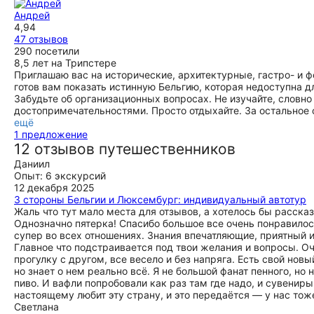
Андрей
4,94
47 отзывов
290 посетили
8,5 лет на Трипстере
Приглашаю вас на исторические, архитектурные, гастро- и ф
готов вам показать истинную Бельгию, которая недоступна
Забудьте об организационных вопросах. Не изучайте, словно
достопримечательностями. Просто отдыхайте. За остальное 
ещё
1 предложение
12 отзывов путешественников
Даниил
Опыт: 6 экскурсий
12 декабря 2025
3 стороны Бельгии и Люксембург: индивидуальный автотур
Жаль что тут мало места для отзывов, а хотелось бы рассказ
Однозначно пятерка! Спасибо большое все очень понравилос
супер во всех отношениях. Знания впечатляющие, приятный 
Главное что подстраивается под твои желания и вопросы. О
прогулку с другом, все весело и без напряга. Есть свой нов
но знает о нем реально всё. Я не большой фанат пенного, но
пиво. И вафли попробовали как раз там где надо, и сувениры
настоящему любит эту страну, и это передаётся — у нас тож
Светлана