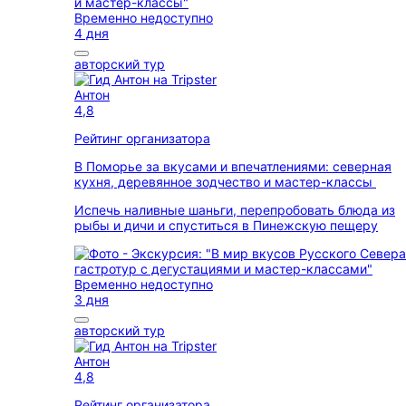
Временно недоступно
4 дня
авторский тур
Антон
4,8
Рейтинг организатора
В Поморье за вкусами и впечатлениями: северная
кухня, деревянное зодчество и мастер-классы
Испечь наливные шаньги, перепробовать блюда из
рыбы и дичи и спуститься в Пинежскую пещеру
Временно недоступно
3 дня
авторский тур
Антон
4,8
Рейтинг организатора