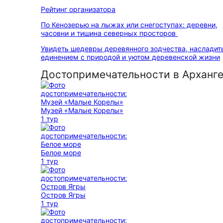
Рейтинг организатора
По Кенозерью на лыжах или снегоступах: деревни,
часовни и тишина северных просторов
Увидеть шедевры деревянного зодчества, насладит
единением с природой и уютом деревенской жизни
Достопримечательности в Арханг
Музей «Малые Корелы»
1 тур
Белое море
1 тур
Остров Ягры
1 тур