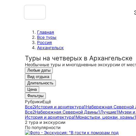
Главная
Все туры
Россия
Архангельск
Туры на четверых в Архангельске
Необычные туры и многодневные экскурсии от мес
Любые даты
Вид отдыха
Длительность
Цена
Фильтры
Рубрики
Ещё
Все
2
История и архитектура
1
Набережная Северной
Все
2
Набережная Северной Двины
1
Лучшие
1
Музеи и
История и архитектура
1
Монастыри, церкви, храмы
2 тура и экскурсии
По популярности