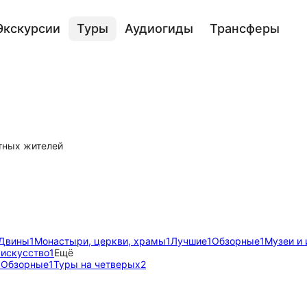
Экскурсии
Туры
Аудиогиды
Трансферы
тных жителей
 Двины
1
Монастыри, церкви, храмы
1
Лучшие
1
Обзорные
1
Музеи и 
 искусство
1
Ещё
1
Обзорные
1
Туры на четверых
2