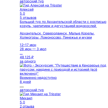
авторский тур
Алексей
5,0
5 отзывов
Большой тур по Архангельской области с росписью
козуль, чаепитием и дегустацией водорослей
Архангельск, Северодвинск, Малые Корелы,
Холмогоры, Ломоносово, Пинежье и музеи
12–17 июн
28 июн — 3 июл
...
48 125 ₽
за одного
Временно недоступно
8 дней
авторский тур
Михаил
5,0
2 отзыва