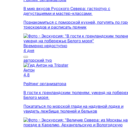
В мир вкусов Русского Севера: гастротур с
дегустациями и мастер-классами
Познакомиться с поморской кухней, погулять по го
трескоедов и расписать пряник
Временно недоступно
4 дня
авторский тур
Антон
4,8
Рейтинг организатора
В гости к гренландским тюленям: уикенд на побере
Белого моря
Покататься по морской глади на надувной лодке и
увидеть лежбище тюленей и бельков