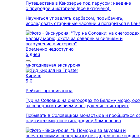
Путешествие в Кенозерье под парусом: наедине
с природой и историей (всё включено)
Научиться управлять карбасом, порыбачить,
исследовать старинные часовни и попариться в бан
Временно недоступно
5 дней
многодневная экскурсия
Кирилл
5,0
Рейтинг организатора
Тур на Соловки: на снегоходах по Белому морю, охо
за северным сиянием и погружение в историю
Побывать в Соловецком монастыре и пообщаться с
служителями, посетить родину Ломоносова