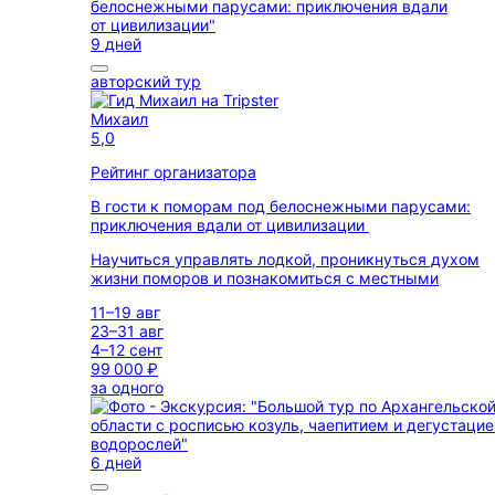
9 дней
авторский тур
Михаил
5,0
Рейтинг организатора
В гости к поморам под белоснежными парусами:
приключения вдали от цивилизации
Научиться управлять лодкой, проникнуться духом
жизни поморов и познакомиться с местными
11–19 авг
23–31 авг
4–12 сент
99 000 ₽
за одного
6 дней