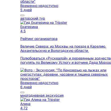
Временно недоступно
5 дней
авторский тур
Екатерина
4,5
Рейтинг организатора
Величие Севера: из Москвы на поезде в Карелию,
Архангельскую и Вологодскую области
Полюбоваться «Рускеалой» и деревянным зодчеств
погулять по Великому Устюгу и вотчине Деда Мороз
Временно недоступно
6 дней
многодневная экскурсия
Алина
4,72