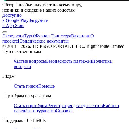
Обзоры необычных мест по всему миру,
новинки и скидки в наших соцсетях
Доступно
в Google Play
Загрузите
в App Store
Экскурсии
Туры
Журнал Трипстера
Вакансии
О
проекте
Юридические документы
© 2013—2026, TRIPSGO PORTAL L.L.C., Bignut route Limited
Путешественникам
Частые вопросы
Безопасность платежей
Политика
возврата
Гидам
Стать гидом
Помощь
Партнёрам и турагентам
Стать партнёром
Регистрация для турагентов
Кабинет
партнёра и турагента
Справка
Поддержка
9–21 МСК