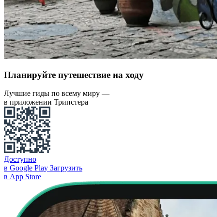
Планируйте путешествие на ходу
Лучшие гиды по всему миру —
в приложении Трипстера
Доступно
в Google Play
Загрузить
в App Store