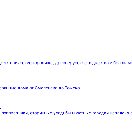
оисторические городища, древнерусское зодчество и белока
вянные дома от Смоленска до Томска
заповедники, старинные усадьбы и уютные городки недалеко 