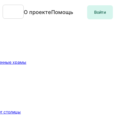
О проекте
Помощь
Войти
менные храмы
от столицы