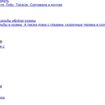
уя, Плёс, Торжок, Сортавала и другие
адьбы и храмы
А также дома с глазами, сказочные терема и сол
е
ой
ода