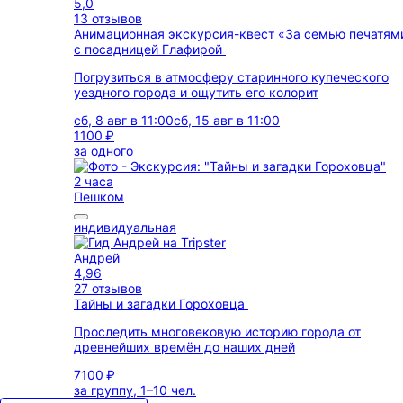
5,0
13 отзывов
Анимационная экскурсия-квест «За семью печатям
с посадницей Глафирой
Погрузиться в атмосферу старинного купеческого
уездного города и ощутить его колорит
сб, 8 авг в 11:00
сб, 15 авг в 11:00
1100 ₽
за одного
2 часа
Пешком
индивидуальная
Андрей
4,96
27 отзывов
Тайны и загадки Гороховца
Проследить многовековую историю города от
древнейших времён до наших дней
7100 ₽
за группу, 1–10 чел.