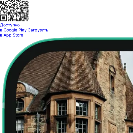
Доступно
в Google Play
Загрузить
в App Store