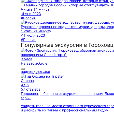
10 малых городов России, которые стоит увидеть
Ш
Читать 14 минут
·
4 янв 2023
#Россия
Русское деревянное зодчество: музеи, дворцы, ус
Читать 21 минуту
·
11 июля 2023
#Россия
Популярные экскурсии в Гороховц
3 часа
На автомобиле
индивидуальная
Оксана
4,96
57 отзывов
Гороховец: обзорная экскурсия с посещением Лыс
горы
Увидеть главные места старинного купеческого гор
и раскрыть их тайны с профессиональным гидом