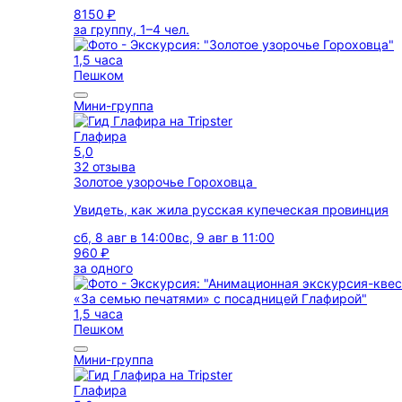
8150 ₽
за группу, 1–4 чел.
1,5 часа
Пешком
Мини-группа
Глафира
5,0
32 отзыва
Золотое узорочье Гороховца
Увидеть, как жила русская купеческая провинция
сб, 8 авг в 14:00
вс, 9 авг в 11:00
960 ₽
за одного
1,5 часа
Пешком
Мини-группа
Глафира