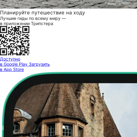
Планируйте путешествие на ходу
Лучшие гиды по всему миру —
в приложении Трипстера
Доступно
в Google Play
Загрузить
в App Store