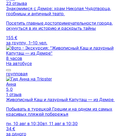
23 отзыва
Знакомимся с Демре: храм Николая Чудотворца,
гробницы и античный театр
Посетить главные достопримечательности города,
окунуться в их историю и раскрыть тайны
155 €
за группу, 1–10 чел.
8 часов
На автобусе
групповая
Анна
5,0
1 отзыв
Живописный Каш и лазурный Капуташ — из Демре
Побывать в турецкой Греции и на одном из самых
красивых пляжей побережья
пн, 10 авг в 10:30
вт, 11 авг в 10:30
34 €
за одного