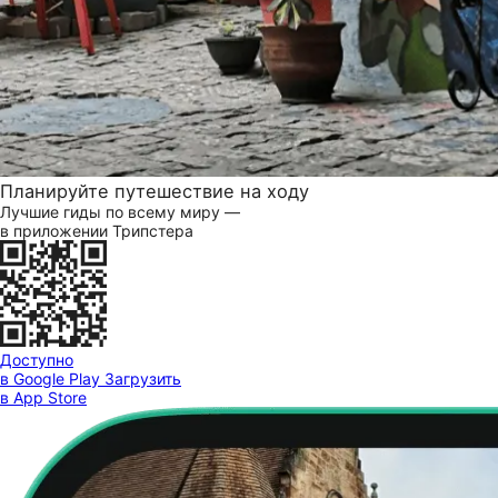
Планируйте путешествие на ходу
Лучшие гиды по всему миру —
в приложении Трипстера
Доступно
в Google Play
Загрузить
в App Store