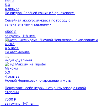
Елена
5,0
4 отзыва
По следам Зелёной кошки в Черняховске
Семейная экскурсия-квест по городу с
увлекательными заданиями
4500 ₽
за группу, 1–8 чел.
4,5 часа
На автомобиле
индивидуальная
Максим
5,0
4 отзыва
Ночной Черняховск: очарование и жуть
Пощекотать себе нервы и открыть город с новой
стороны
7500 ₽
за группу, 1–7 чел.