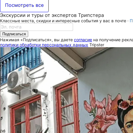
Посмотреть все
Экскурсии и туры от экспертов Трипстера
Классные места, скидки и интересные события у вас в почте ·
П
Подписаться
Нажимая «Подписаться», вы даете
согласие
на получение рекла
политики обработки персональных данных
Tripster