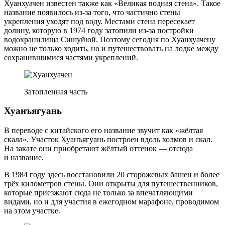
Хуанхуачен известен также как «Великая водная стена». Такое
название появилось из‑за того, что частично стены
укрепления уходят под воду. Местами стена пересекает
долину, которую в 1974 году затопили из‑за постройки
водохранилища Сишуйюй. Поэтому сегодня по Хуанхуачену
можно не только ходить, но и путешествовать на лодке между
сохранившимися частями укреплений.
Затопленная часть
Хуанъягуань
В переводе с китайского его название звучит как «жёлтая
скала». Участок Хуанъягуань построен вдоль холмов и скал.
На закате они приобретают жёлтый оттенок — отсюда
и название.
В 1984 году здесь восстановили 20 сторожевых башен и более
трёх километров стены. Они открыты для путешественников,
которые приезжают сюда не только за впечатляющими
видами, но и для участия в ежегодном марафоне, проводимом
на этом участке.