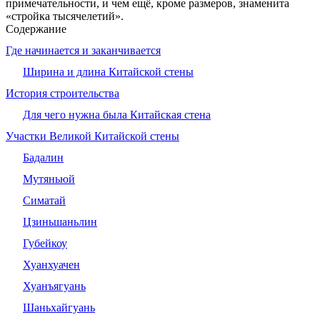
при­ме­ча­тель­но­сти, и чем ещё, кроме размеров, знаменита
«стройка тысячелетий».
Содержание
Где начинается и заканчивается
Ширина и длина Китайской стены
История строительства
Для чего нужна была Китайская стена
Участки Великой Китайской стены
Бадалин
Мутяньюй
Симатай
Цзиньшаньлин
Губейкоу
Хуанхуачен
Хуанъягуань
Шаньхайгуань