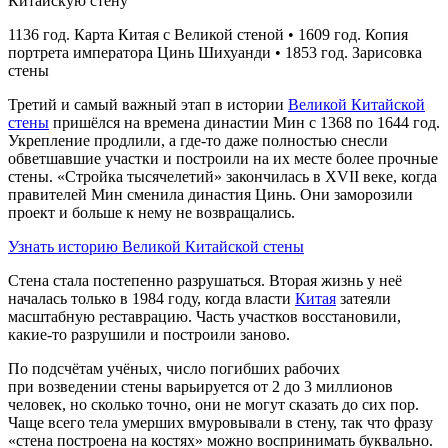
1136 год. Карта Китая с Великой стеной • 1609 год. Копия
портрета императора Цинь Шихуанди • 1853 год. Зарисовка
стены
Третий и самый важный этап в истории
Великой Китайской
стены
пришёлся на времена династии Мин с 1368 по 1644 год.
Укрепление продлили, а где‑то даже полностью снесли
обветшавшие участки и построили на их месте более прочные
стены. «Стройка тысячелетий» закончилась в XVII веке, когда
правителей Мин сменила династия Цинь. Они заморозили
проект и больше к нему не возвращались.
Узнать историю Великой Китайской стены
Стена стала постепенно разрушаться. Вторая жизнь у неё
началась только в 1984 году, когда власти
Китая
затеяли
масштабную реставрацию. Часть участков восстановили,
какие‑то разрушили и построили заново.
По подсчётам учёных, число погибших рабочих
при возведении стены варьируется от 2 до 3 миллионов
человек, но сколько точно, они не могут сказать до сих пор.
Чаще всего тела умерших вмуровывали в стену, так что фразу
«стена построена на костях» можно воспринимать буквально.