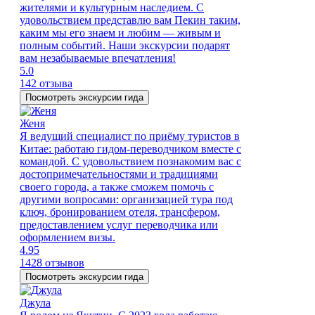
жителями и культурным наследием. С
удовольствием представлю вам Пекин таким,
каким мы его знаем и любим — живым и
полным событий. Наши экскурсии подарят
вам незабываемые впечатления!
5.0
142 отзыва
Посмотреть экскурсии гида
Женя
Я ведущий специалист по приёму туристов в
Китае: работаю гидом-переводчиком вместе с
командой. С удовольствием познакомим вас с
достопримечательностями и традициями
своего города, а также сможем помочь с
другими вопросами: организацией тура под
ключ, бронированием отеля, трансфером,
предоставлением услуг переводчика или
оформлением визы.
4.95
1428 отзывов
Посмотреть экскурсии гида
Джула