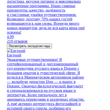
логистика, вкусное питание и максимально
насыщенные программы. Наши главные
приоритеты: качество, надёжность
и счастливые улыбки путешественников.
Возможно, поэтому 70% наших гостей
возвращаются к нам снова. Впереди много
новых маршрутов, ведь не вся карта мира ещё
освоена!
4.99
219 отзывов
Посмотреть экскурсии гида
Евгений
Уважаемые путешественники! Я
сертифицированный и дипломированный
гид-переводчик русского языка в Пекине с
большим опытом в туристической сфере. Я
родился в Маньчжурском автономном районе
— колыбели династии Цин — и вырос в
Пекине. Окончил филологический факультет
и специализировался на русском языке и
литературе. Более пятнадцати лет я
занимаюсь переводами в различных областях.
А ещё активно интересуюсь фотографией и
историей своего города, особенно его