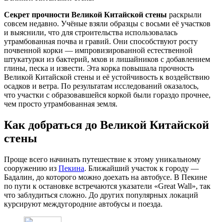
Секрет прочности Великой Китайской стены
раскрыли
совсем недавно. Учёные взяли образцы с восьми её участков
и выяснили, что для строительства использовалась
утрамбованная почва и гравий. Они способствуют росту
почвенной корки — импровизированной естественной
штукатурки из бактерий, мхов и лишайников с добавлением
глины, песка и извести. Эта корка повышала прочность
Великой Китайской стены и её устойчивость к воздействию
осадков и ветра. По результатам исследований оказалось,
что участки с образовавшейся коркой были гораздо прочнее,
чем просто утрамбованная земля.
Как добраться до Великой Китайской
стены
Проще всего начинать путешествие к этому уникальному
сооружению из
Пекина
. Ближайший участок к городу —
Бадалин, до которого можно доехать на автобусе. В Пекине
по пути к остановке встречаются указатели «Great Wall», так
что заблудиться сложно. До других популярных локаций
курсируют междугородние автобусы и поезда.