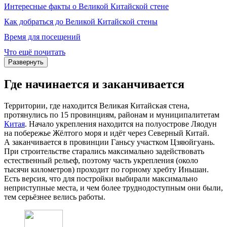
Интересные факты о Великой Китайской стене
Как добраться до Великой Китайской стены
Время для посещений
Что ещё почитать
Развернуть
Где начинается и заканчивается
Территории, где находится Великая Китайская стена,
протянулись по 15 провинциям, районам и муниципалитетам
Китая
. Начало укрепления находится на полуострове Ляодун
на побережье Жёлтого моря и идёт через Северный Китай.
А заканчивается в провинции Ганьсу участком Цзяюйгуань.
При строительстве старались максимально задействовать
естественный рельеф, поэтому часть укрепления (около
тысячи километров) проходит по горному хребту Иньшан.
Есть версия, что для постройки выбирали максимально
неприступные места, и чем более труднодоступным они были,
тем серьёзнее велись работы.