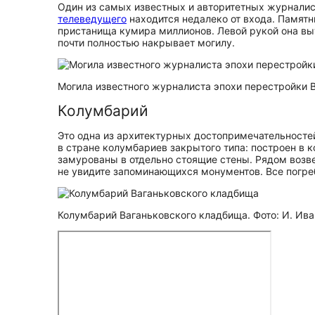
Один из самых известных и авторитетных журналист
телеведущего
находится недалеко от входа. Памятн
пристанища кумира миллионов. Левой рукой она выт
почти полностью накрывает могилу.
Могила известного журналиста эпохи перестройки В
Колумбарий
Это одна из архитектурных до­сто­при­ме­ча­тель­но
в стране колумбариев закрытого типа: построен в 
замурованы в отдельно стоящие стены. Рядом возве
не увидите запоминающихся монументов. Все погре
Колумбарий Ваганьковского кладбища. Фото: И. Ив