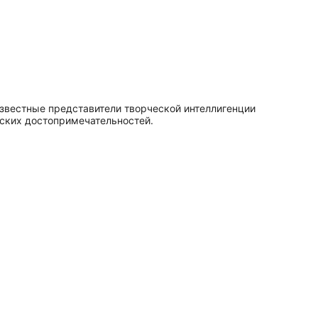
звестные представители творческой интеллигенции
до­сто­при­ме­ча­тель­но­стей.