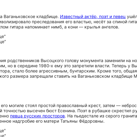
на Ваганьковское кладбище.
Известный актёр, поэт и певец
ушёл 
мволизировало преследования его властью, несёт за спиной ги
лом гитара напоминает нимб, а кони — крылья ангелов.
ния родственников Высоцкого голову монумента заменили на н
им, но в середине 1980‑х ему это запретили власти. Теперь у В
тора, стало более агрессивным, бунтарским. Кроме того, обща
такого размера запрещали ставить на Ваганьковском кладбище 
на его могиле стоял простой православный крест, затем — небр
ной точностью высечен бюст Есенина. Поэт в рубашке скрестил 
менно
певца русских просторов
. На пьедестале из серого грани
нное надгробие его матери Татьяны Фёдоровны.