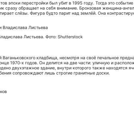
ов эпохи перестройки был убит в 1995 году. Тогда это событие
ик сразу обращает на себя внимание. Бронзовая женщина‑анге
ирает слёзы. Фигура будто парит над землёй. Она контрастируе
ладислава Листьева. Фото: Shutterstock
­стей Ваганьковского кладбища, несмотря на своё печальное пре
конце 1970‑х годов. Он делится на две части: уличную и распо
дено двухэтажное здание, внутри которого также находятся яч
бения сопровождают лишь строгие гранитные доски.
анов