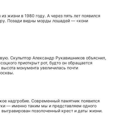
из жизни в 1980 году. А через пять лет появился
тару. Позади видны морды лошадей — «кони
овую. Скульптор Александр Рукавишников объяснил,
ысоцкого приоткрыт рот, будто он обращается
я высота монумента увеличилась почти
Москвы.
оское надгробие. Современный памятник появился
руки — именно таким мы и представляем одного
та выгравирован позолоченный крест и даты жизни.