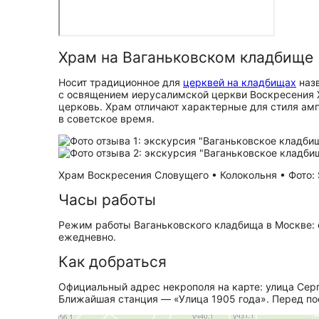
Храм на Ваганьковском кладбище
Носит традиционное для
церквей на кладбищах
назв
с освящением иерусалимской церкви Воскресения Х
церковь. Храм отличают характерные для стиля амп
в советское время.
Храм Воскресения Словущего • Колокольня • Фото: S
Часы работы
Режим работы Ваганьковского кладбища в Москве: с 
ежедневно.
Как добраться
Официальный адрес некрополя на карте: улица Серг
Ближайшая станция — «Улица 1905 года». Перед по