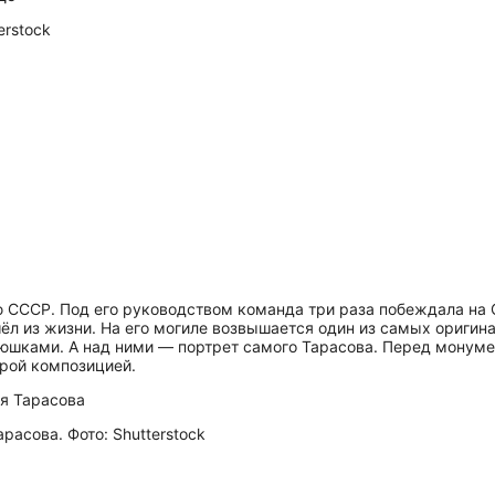
erstock
 СССР. Под его руководством команда три раза побеждала на 
шёл из жизни. На его могиле возвышается один из самых ориги
юшками. А над ними — портрет самого Тарасова. Перед монум
рой композицией.
расова. Фото: Shutterstock