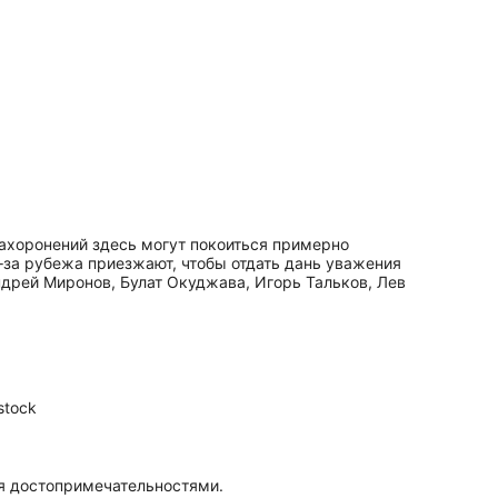
захоронений здесь могут покоиться примерно
за рубежа приезжают, чтобы отдать дань уважения
дрей Миронов, Булат Окуджава, Игорь Тальков, Лев
stock
сто­при­ме­ча­тель­но­стями.