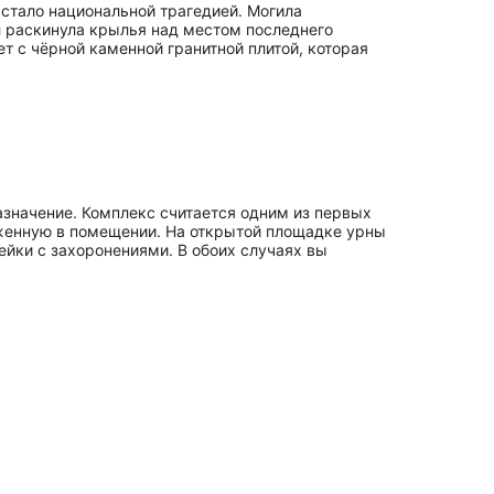
 стало национальной трагедией. Могила
л раскинула крылья над местом последнего
т с чёрной каменной гранитной плитой, которая
дназначение. Комплекс считается одним из первых
ложенную в помещении. На открытой площадке урны
ейки с захоронениями. В обоих случаях вы