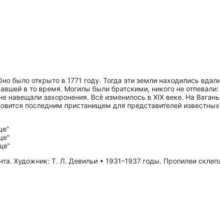
 Оно было открыто в 1771 году. Тогда эти земли находились вда
вшей в то время. Могилы были братскими, никого не отпевали: 
 не навещали захоронения. Всё изменилось в XIX веке. На Вага
новится последним пристанищем для представителей известных 
нта. Художник: Т. Л. Девильи • 1931–1937 годы. Пропилеи склеп