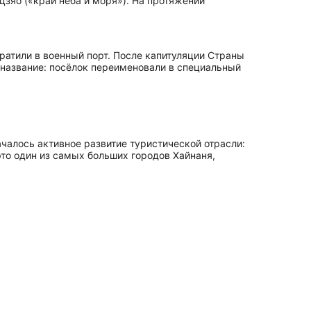
цзяо («край неба и моря»). На протяжении
ратили в военный порт. После капитуляции Страны
 название: посёлок переименовали в специальный
началось активное развитие туристической отрасли:
это один из самых больших городов Хайнаня,