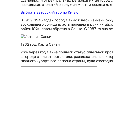
удалённости от центральных регионов Китая город с
нескольких столетий он служил местом ссылки для 
Выбрать авторский тур по Китаю
В 1939–1945 годах город Санью и весь Хайнань окк
восходящего солнца власть перешла в руки китайск
район Юйя, потом обратно в Санью. С 1987‑го она о
1962 год. Карта Саньи.
Уже через год Санье придали статус отдельной пр
в городе стали строить отели, развлекательные и т
главного курортного региона страны, куда ежегодн