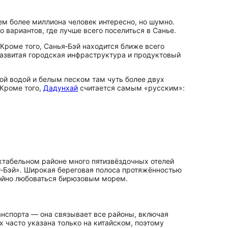
ем более миллиона человек интересно, но шумно.
 вариантов, где лучше всего поселиться в Санье.
роме того, Санья‑Бэй находится ближе всего
 развитая городская инфраструктура и продуктовый
ой водой и белым песком там чуть более двух
 Кроме того,
Дадунхай
считается самым «русским»:
ектабельном районе много пятизвёздочных отелей
лонг‑Бэй». Широкая береговая полоса протяжённостью
ойно любоваться бирюзовым морем.
ранспорта — она связывает все районы, включая
 часто указана только на китайском, поэтому