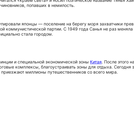
читался «краем света» и носил поэтическое название Тянья Хай
чиновников, попавших в немилость.
упировали японцы — поселение на берегу моря захватчики прев
ой коммунистической партии. С 1949 года Санья не раз меняла
фициально стала городом.
овинции и специальной экономической зоны
Китая
. После этого 
орговые комплексы, благоустраивать зоны для отдыха. Сегодня 
о приезжают миллионы путешественников со всего мира.