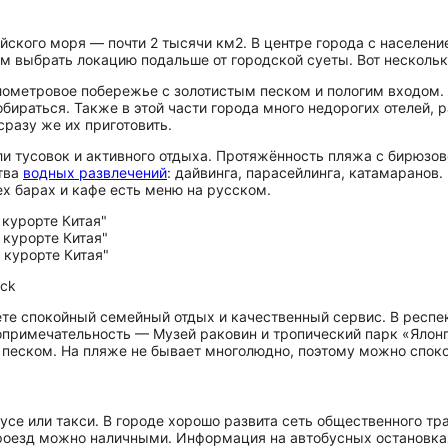
ского моря — почти 2 тысячи км2. В центре города с населени
ем выбрать локацию подальше от городской суеты. Вот несколько
метровое побережье с золотистым песком и пологим входом. К
обираться. Также в этой части города много недорогих отелей,
сразу же их приготовить.
и тусовок и активного отдыха. Протяжённость пляжа с бирюзов
ства
водных развлечений
: дайвинга, парасейлинга, катамаранов.
ех барах и кафе есть меню на русском.
ock
тете спокойный семейный отдых и качественный сервис. В респ
то­при­ме­ча­тель­но­сть — Музей раковин и тропический парк «Я
песком. На пляже не бывает многолюдно, поэтому можно спок
усе или такси. В городе хорошо развита сеть общественного т
роезд можно наличными. Информация на автобусных остановках