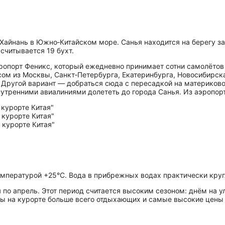
е Хайнань в Южно‑Китайском море. Санья находится на берегу з
считывается 19 бухт.
опорт Феникс, который ежедневно принимает сотни самолётов и
м из Москвы, Санкт‑Петербурга, Екатеринбурга, Новосибирска
в. Другой вариант — добраться сюда с пересадкой на материков
нутренними авиалиниями долететь до города Санья. Из аэропорта
мпературой +25°C. Вода в прибрежных водах практически кругл
 по апрель. Этот период считается высоким сезоном: днём на у
яцы на курорте больше всего отдыхающих и самые высокие цены 