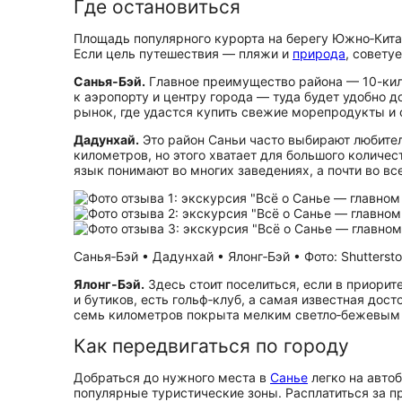
Где остановиться
Площадь популярного курорта на берегу Южно‑Китай
Если цель путешествия — пляжи и
природа
, совету
Санья‑Бэй.
Главное преимущество района — 10-кило
к аэропорту и центру города — туда будет удобно д
рынок, где удастся купить свежие морепродукты и 
Дадунхай.
Это район Саньи часто выбирают любител
километров, но этого хватает для большого количе
язык понимают во многих заведениях, а почти во вс
Санья‑Бэй • Дадунхай • Ялонг‑Бэй • Фото: Shutterst
Ялонг‑Бэй.
Здесь стоит поселиться, если в приори
и бутиков, есть гольф‑клуб, а самая известная до­с
семь километров покрыта мелким светло‑бежевым 
Как передвигаться по городу
Добраться до нужного места в
Санье
легко на автоб
популярные туристические зоны. Расплатиться за п