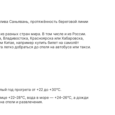
алива Саньявань, протяжённость береговой линии
з разных стран мира. В том числе и из России.
, Владивостока, Красноярска или Хабаровска,
ом Китае, например купить билет на самолёт
 легко добраться до отеля на автобусе или такси.
ый год прогрета от +22 до +30°C.
лице +22–28°C, вода в море — +24–26°C, а дожди
на отели и развлечения.