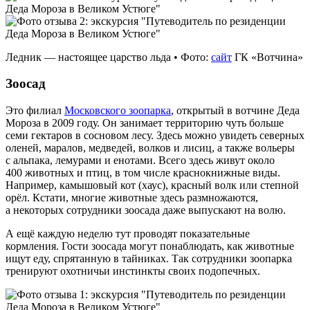
Ледник — настоящее царство льда • Фото:
сайт
ГК «Вотчина»
Зоосад
Это филиал
Московского зоопарка
, открытый в вотчине Деда
Мороза в 2009 году. Он занимает территорию чуть больше
семи гектаров в сосновом лесу. Здесь можно увидеть северных
оленей, маралов, медведей, волков и лисиц, а также вольеры
с альпака, лемурами и енотами. Всего здесь живут около
400 животных и птиц, в том числе краснокнижные виды.
Например, камышовый кот (хаус), красный волк или степной
орёл. Кстати, многие животные здесь размножаются,
а некоторых сотрудники зоосада даже выпускают на волю.
А ещё каждую неделю тут проводят показательные
кормления. Гости зоосада могут понаблюдать, как животные
ищут еду, спрятанную в тайниках. Так сотрудники зоопарка
тренируют охотничьи инстинкты своих подопечных.