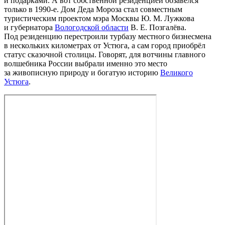
и подарками. А вот собственной резиденцией обзавёлся
только в 1990‑е. Дом Деда Мороза стал совместным
туристическим проектом мэра Москвы Ю. М. Лужкова
и губернатора
Вологодской области
В. Е. Позгалёва.
Под резиденцию перестроили турбазу местного бизнесмена
в нескольких километрах от Устюга, а сам город приобрёл
статус сказочной столицы. Говорят, для вотчины главного
волшебника России выбрали именно это место
за живописную природу и богатую историю
Великого
Устюга
.