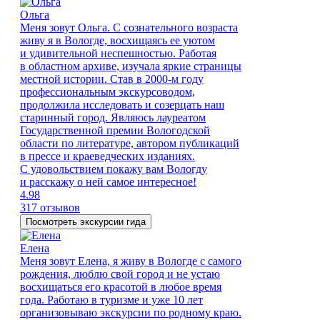
Ольга
Меня зовут Ольга. С сознательного возраста
живу я в Вологде, восхищаясь ее уютом
и удивительной неспешностью. Работая
в областном архиве, изучала яркие страницы
местной истории. Став в 2000-м году
профессиональным экскурсоводом,
продолжила исследовать и созерцать наш
старинный город. Являюсь лауреатом
Государственной премии Вологодской
области по литературе, автором публикаций
в прессе и краеведческих изданиях.
С удовольствием покажу вам Вологду
и расскажу о ней самое интересное!
4.98
317 отзывов
Посмотреть экскурсии гида
Елена
Меня зовут Елена, я живу в Вологде с самого
рождения, люблю свой город и не устаю
восхищаться его красотой в любое время
года. Работаю в туризме и уже 10 лет
организовываю экскурсии по родному краю.