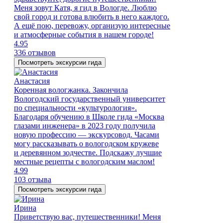
Меня зовут Катя, я гид в Вологде. Люблю
свой город и готова влюбить в него каждого.
А ещё пою, перевожу, организую интересные
и атмосферные события в нашем городе!
4.95
336 отзывов
Посмотреть экскурсии гида
Анастасия
Коренная вологжанка. Закончила
Вологодский государственный университет
по специальности «культурология».
Благодаря обучению в Школе гида «Москва
глазами инженера» в 2023 году получила
новую профессию — экскурсовод. Часами
могу рассказывать о вологодском кружеве
и деревянном зодчестве. Подскажу лучшие
местные рецепты с вологодским маслом!
4.99
103 отзыва
Посмотреть экскурсии гида
Ирина
Приветствую вас, путешественники! Меня