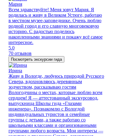
Мария
Всем здравствуйте! Меня зовут Мария. Я
родилась и живу в Великом Устюге, работаю
в местном музее-заповеднике. Очень люблю
родной город и его славную многовековую
историю. С радостью поделюсь
накопленными знаниями и покажу всё самое
интересное.
5.0
70 отзывов
Посмотреть экскурсии гида
Ирина
Живу в Вологде, любуюсь природой Русского
Севера, вдохновляюсь деревянным
зодчеством, рассказываю гостям
Вологодчины о местах, которые люблю всем
сердцем! Я — аттестованный экскурсовод,
выпускница Школы гида «Глазами
инженера». Познакомлю с Вологдой
индивидуальных туристов и семейные
группы с детьми, а также работаю со
школьными классами и организованными
группами любого возраста. Мои интересы —