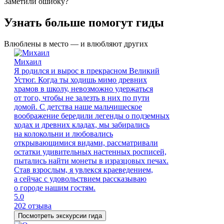
Заметили ошибку?
Узнать больше помогут гиды
Влюблены в место — и влюбляют других
Михаил
Я родился и вырос в прекрасном Великий
Устюг. Когда ты ходишь мимо древних
храмов в школу, невозможно удержаться
от того, чтобы не залезть в них по пути
домой. С детства наше мальчишеское
воображение бередили легенды о подземных
ходах и древних кладах, мы забирались
на колокольни и любовались
открывающимися видами, рассматривали
остатки удивительных настенных росписей,
пытались найти монеты в изразцовых печах.
Став взрослым, я увлекся краеведением,
а сейчас с удовольствием рассказываю
о городе нашим гостям.
5.0
202 отзыва
Посмотреть экскурсии гида