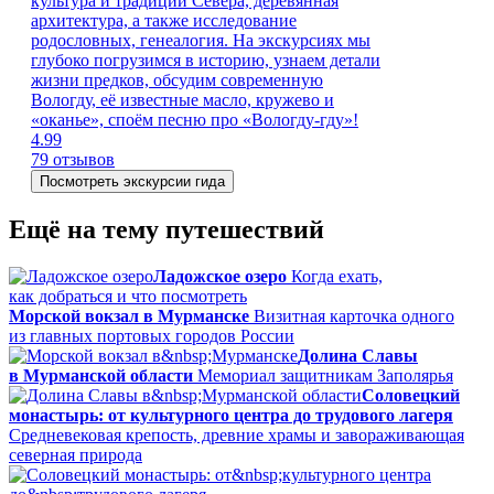
культура и традиции Севера, деревянная
архитектура, а также исследование
родословных, генеалогия. На экскурсиях мы
глубоко погрузимся в историю, узнаем детали
жизни предков, обсудим современную
Вологду, её известные масло, кружево и
«оканье», споём песню про «Вологду-гду»!
4.99
79 отзывов
Посмотреть экскурсии гида
Ещё на тему путешествий
Ладожское озеро
Когда ехать,
как добраться и что посмотреть
Морской вокзал в Мурманске
Визитная карточка одного
из главных портовых городов России
Долина Славы
в Мурманской области
Мемориал защитникам Заполярья
Соловецкий
монастырь: от культурного центра до трудового лагеря
Средневековая крепость, древние храмы и завораживающая
северная природа