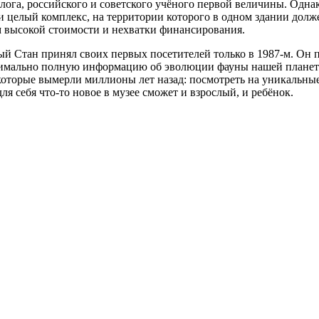
ога, российского и советского учёного первой величины. Однак
ти целый комплекс, на территории которого в одном здании дол
ом высокой стоимости и нехватки финансирования.
 Стан принял своих первых посетителей только в 1987-м. Он по
симально полную информацию об эволюции фауны нашей планеты
которые вымерли миллионы лет назад: посмотреть на уникальные
для себя что-то новое в музее сможет и взрослый, и ребёнок.