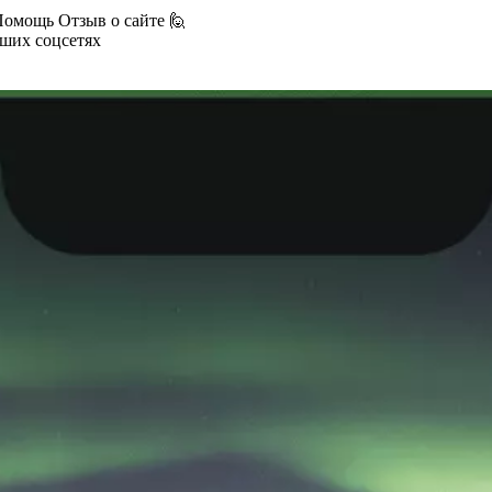
Помощь
Отзыв о сайте 🙋
аших соцсетях