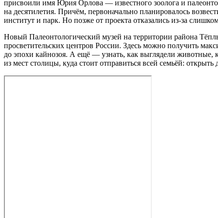
присвоили имя Юрия Орлова — известного зоолога и палеонтол
на десятилетия. Причём, первоначально планировалось возвес
институт и парк. Но позже от проекта отказались из-за слишк
Новый Палеонтологический музей на территории района Тёплый
просветительских центров России. Здесь можно получить мак
до эпохи кайнозоя. А ещё — узнать, как выглядели животные, 
из мест столицы, куда стоит отправиться всей семьёй: открыть 