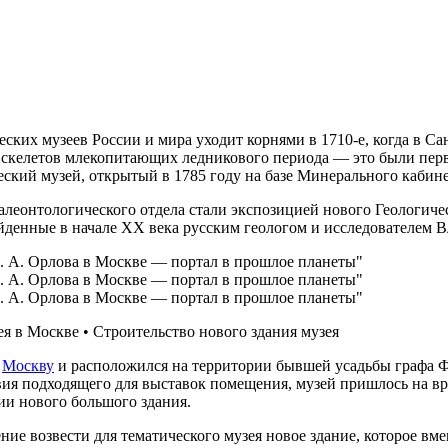
ких музеев России и мира уходит корнями в 1710-е, когда в Са
 скелетов млекопитающих ледникового периода — это были перв
ский музей, открытый в 1785 году на базе Минерального кабин
еонтологического отдела стали экспозицией нового Геологическ
айденные в начале ХХ века русским геологом и исследователем
я в Москве • Строительство нового здания музея
в
Москву
и расположился на территории бывшей усадьбы графа Ф
ствия подходящего для выставок помещения, музей пришлось на в
ии нового большого здания.
шение возвести для тематического музея новое здание, которое