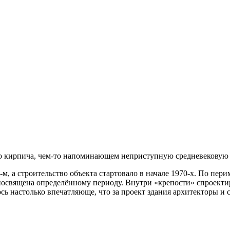
го кирпича, чем‑то напоминающем неприступную средневековую 
м, а строительство объекта стартовало в начале 1970-х. По пер
я посвящена определённому периоду. Внутри «крепости» спроек
ь настолько впечатляюще, что за проект здания архитекторы и