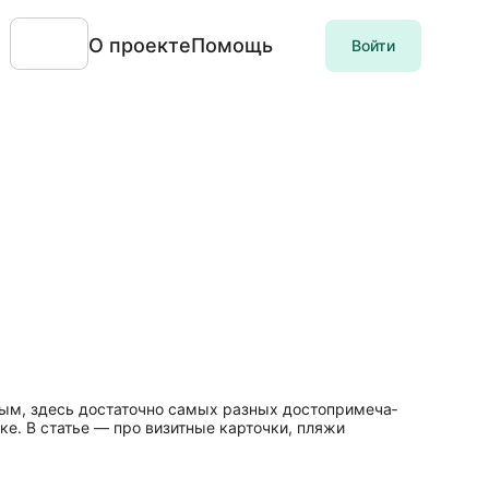
О проекте
Помощь
Войти
м, здесь достаточно самых разных до­сто­при­ме­ча­
йске. В статье — про визитные карточки, пляжи