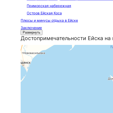
Приморская набережная
Остров Ейская Коса
Плюсы и минусы отдыха в Ейске
Заключение
Развернуть
До­сто­при­ме­ча­тель­но­сти Ейска на