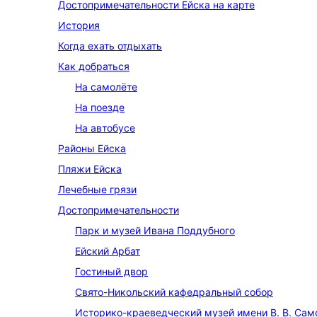
До­сто­при­ме­ча­тель­но­сти Ейска на карте
История
Когда ехать отдыхать
Как добраться
На самолёте
На поезде
На автобусе
Районы Ейска
Пляжи Ейска
Лечебные грязи
До­сто­при­ме­ча­тель­но­сти
Парк и музей Ивана Поддубного
Ейский Арбат
Гостиный двор
Свято-Никольский кафедральный собор
Историко-краеведческий музей имени В. В. Сам