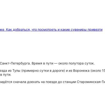
ике
Как добраться, что посмотреть и какие сувениры привезти
 Санкт-Петербурга. Время в пути — около полутора суток.
зда из Тулы (примерно сутки в дороге) и из Воронежа (около 15
в пути.
ридётся сначала доехать на поезде до станции Староминская-Т