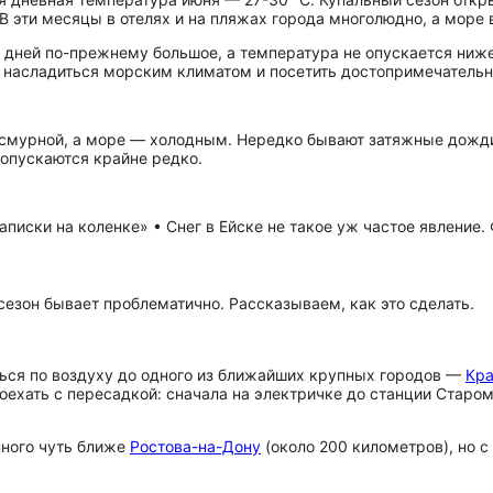
. В эти месяцы в отелях и на пляжах города многолюдно, а море 
х дней по-прежнему большое, а температура не опускается ниж
насладиться морским климатом и посетить до­сто­при­ме­ча­тель­н
пасмурной, а море — холодным. Нередко бывают затяжные дожди 
опускаются крайне редко.
аписки на коленке» • Снег в Ейске не такое уж частое явление.
сезон бывает проблематично. Рассказываем, как это сделать.
ться по воздуху до одного из ближайших крупных городов —
Кр
поехать с пересадкой: сначала на электричке до станции Стар
ного чуть ближе
Ростова-на-Дону
(около 200 километров), но с