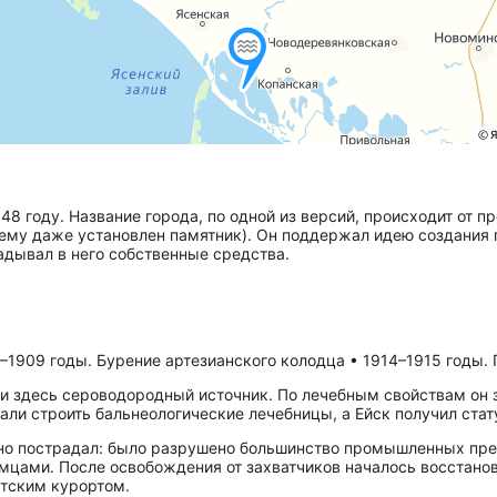
8 году. Название города, по одной из версий, происходит от п
е ему даже установлен памятник). Он поддержал идею создания 
адывал в него собственные средства.
–1909 годы. Бурение артезианского колодца • 1914–1915 годы. 
шли здесь сероводородный источник. По лечебным свойствам о
али строить бальнеологические лечебницы, а Ейск получил стат
но пострадал: было разрушено большинство промышленных пред
емцами. После освобождения от захватчиков началось восстанов
етским курортом.