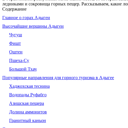
ледниками и сокровища горных пещер. Рассказываем, какие ло
Содержание
Главное о горах Адыгеи
Высочайшие вершины Адыгеи
Чугуш
Фишт
Оштен
Пшеха‑Су
Большой Тхач
Популярные направления для горного туризма в Адыгее
Хаджохская теснина
Водопады Руфабго
Азишская пещера
Долина аммонитов
Гранитный каньон