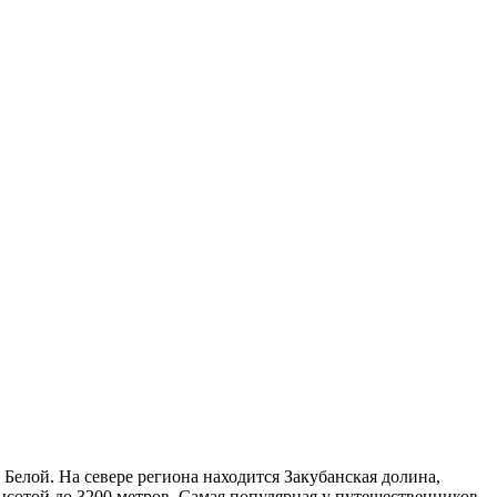
 Белой. На севере региона находится Закубанская долина,
высотой до 3200 метров. Самая популярная у путешественников