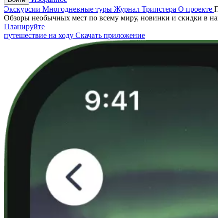
Экскурсии
Многодневные туры
Журнал Трипстера
О проекте
Обзоры необычных мест по всему миру, новинки и скидки в н
Планируйте
путешествие на ходу
Скачать приложение