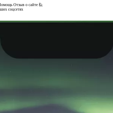
Помощь
Отзыв о сайте 🙋
аших соцсетях