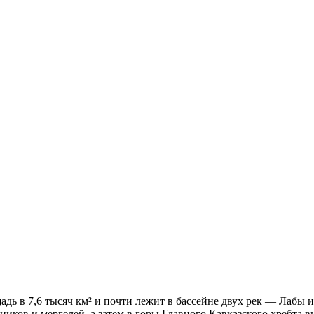
дь в 7,6 тысяч км² и почти лежит в бассейне двух рек — Лабы и
ников и мергелей, а затем в горы Главного Кавказского хребта 