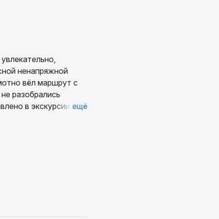
 увлекательно,
есной ненапряжной
амотно вёл маршрут с
 не разобрались
влено в экскурсии, и
ещё
и душой.