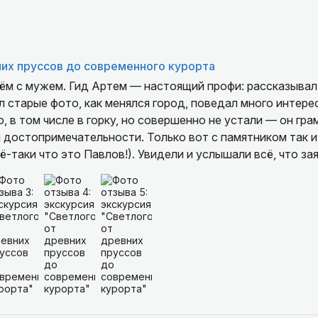
их пруссов до современного курорта
ём с мужем. Гид Артем — настоящий профи: рассказывал
 старые фото, как менялся город, поведал много интер
, в том числе в горку, но совершенно не устали — он гр
 достопримечательности. Только вот с памятником так и
ё-таки что это Павлов!). Увидели и услышали всё, что зая
 хочет увидеть Светлогорск с историческим контекстом 