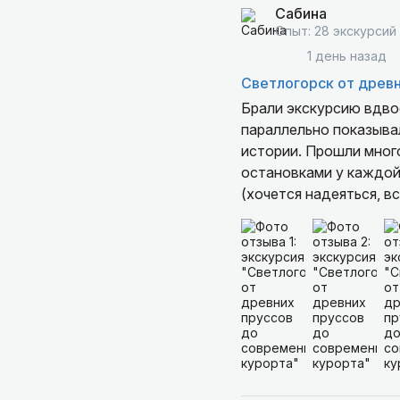
Сабина
Опыт: 28 экскурсий
1 день назад
Светлогорск от древн
Брали экскурсию вдво
параллельно показывал
истории. Прошли много
остановками у каждой
(хочется надеяться, вс
даже больше.
Рекомендуем тем, кто
Артем, спасибо 👍