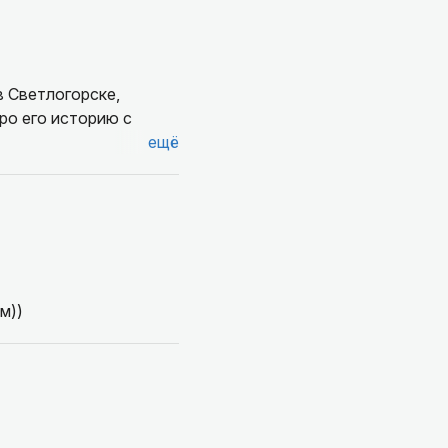
в Светлогорске,
ро его историю с
ещё
м))