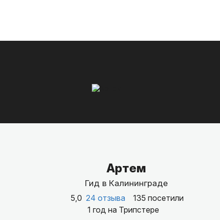
Артем
Гид в Калининграде
5,0
24 отзыва
135 посетили
1 год на Трипстере