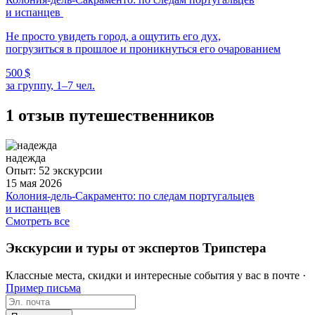
и испанцев
Не просто увидеть город, а ощутить его дух,
погрузиться в прошлое и проникнуться его очарованием
500 $
за группу, 1–7 чел.
1 отзыв путешественников
надежда
Опыт: 52 экскурсии
15 мая 2026
Колония-дель-Сакраменто: по следам португальцев
и испанцев
Яна и экскурсия в Уругвай - восторг! мы как будто попали
Смотреть все
на сказочный тропический остров. сами заранее купили
билеты на паром из БА, вышло около 150 долл. Яна нас
Экскурсии и туры от экспертов Трипстера
встретила в порту. если думаете - ехать сами и погулять, не
стоит, сами ничего не оцените без рассказа гида о стране!
Классные места, скидки и интересные события у вас в почте ·
никаких денег не жалко! все под впечатлением от гида и
Пример письма
страны!
ещё