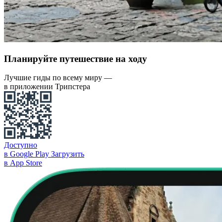
Планируйте путешествие на ходу
Лучшие гиды по всему миру —
в приложении Трипстера
Доступно
в Google Play
Загрузить
в App Store