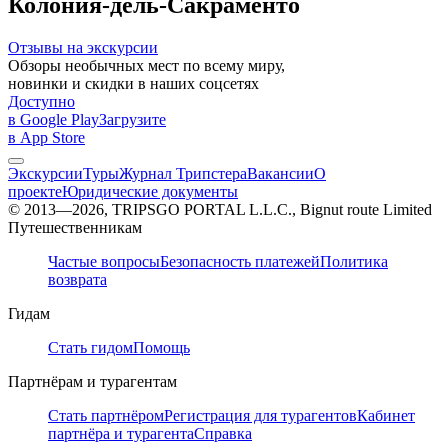
Колония-дель-Сакраменто
Отзывы на экскурсии
Обзоры необычных мест по всему миру,
новинки и скидки в наших соцсетях
Доступно
в Google Play
Загрузите
в App Store
Экскурсии
Туры
Журнал Трипстера
Вакансии
О
проекте
Юридические документы
© 2013—2026, TRIPSGO PORTAL L.L.C., Bignut route Limited
Путешественникам
Частые вопросы
Безопасность платежей
Политика
возврата
Гидам
Стать гидом
Помощь
Партнёрам и турагентам
Стать партнёром
Регистрация для турагентов
Кабинет
партнёра и турагента
Справка