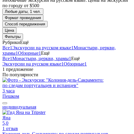
Необычные экскурсии на русском языке. Цены на экскурсии
по городу от $500
Любые даты, 1 чел.
Формат проведения
Способ передвижения
Цена
Фильтры
Рубрики
Ещё
Все
1
Экскурсии на русском языке
1
Монастыри, церкви,
храмы
1
Обзорные
1
Ещё
Все
1
Монастыри, церкви, храмы
1
Ещё
Экскурсии на русском языке
1
Обзорные
1
1 предложение
По популярности
3 часа
Пешком
индивидуальная
Яна
5,0
1 отзыв
Колония-дель-Сакраменто: по следам португальцев