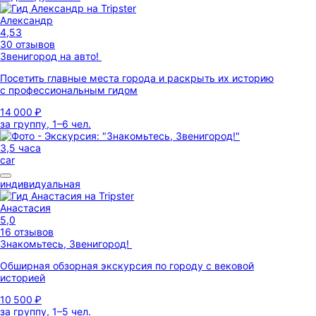
Александр
4,53
30 отзывов
Звенигород на авто!
Посетить главные места города и раскрыть их историю
с профессиональным гидом
14 000 ₽
за группу, 1–6 чел.
3,5 часа
car
индивидуальная
Анастасия
5,0
16 отзывов
Знакомьтесь, Звенигород!
Обширная обзорная экскурсия по городу с вековой
историей
10 500 ₽
за группу, 1–5 чел.