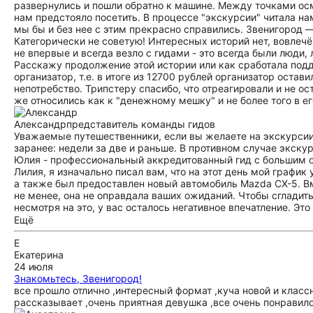
развернулись и пошли обратно к машине. Между точками осм
нам предстояло посетить. В процессе "экскурсии" читала на
мы бы и без нее с этим прекрасно справились. Звенигород — 
Категорически не советую! Интересных историй нет, вовлеч
не впервые и всегда везло с гидами - это всегда были люди,
Расскажу продолжение этой истории или как сработала подд
организатор, т.е. в итоге из 12700 рублей организатор остав
непотребство. Трипстеру спасибо, что отреагировали и не ос
же относились как к "денежному мешку" и не более того в ег
Александр
представитель команды гидов
Уважаемые путешественники, если вы желаете на экскурсии 
заранее: недели за две и раньше. В противном случае экску
Юлия - профессиональный аккредитованный гид с большим о
Лилия, я изначально писал вам, что на этот день мой графи
а также был предоставлен новый автомобиль Mazda CX-5. В
не менее, она не оправдала ваших ожиданий. Чтобы сгладит
несмотря на это, у вас осталось негативное впечатление. Э
не накануне выходных летом, в самый разгар сезона.
Ещё
Е
Екатерина
24 июля
Знакомьтесь, Звенигород!
все прошло отлично ,интересный формат ,куча новой и клас
рассказывает ,очень приятная девушка ,все очень понравило