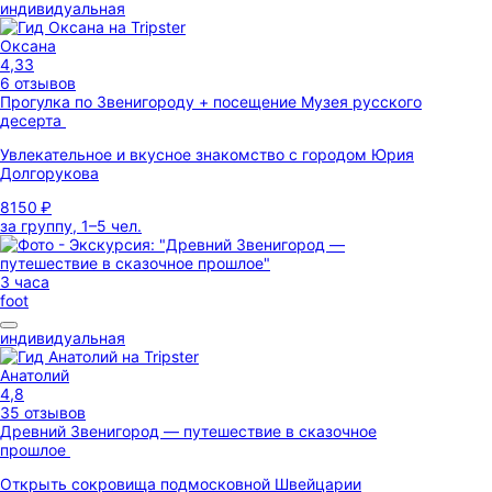
индивидуальная
Оксана
4,33
6 отзывов
Прогулка по Звенигороду + посещение Музея русского
десерта
Увлекательное и вкусное знакомство с городом Юрия
Долгорукова
8150 ₽
за группу, 1–5 чел.
3 часа
foot
индивидуальная
Анатолий
4,8
35 отзывов
Древний Звенигород — путешествие в сказочное
прошлое
Открыть сокровища подмосковной Швейцарии