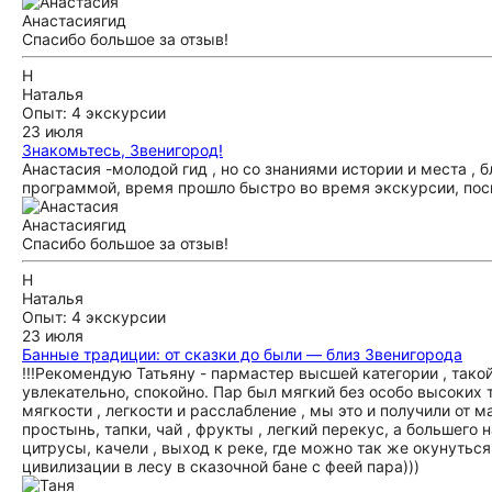
Анастасия
гид
Спасибо большое за отзыв!
Н
Наталья
Опыт: 4 экскурсии
23 июля
Знакомьтесь, Звенигород!
Анастасия -молодой гид , но со знаниями истории и места , 
программой, время прошло быстро во время экскурсии, посмо
Анастасия
гид
Спасибо большое за отзыв!
Н
Наталья
Опыт: 4 экскурсии
23 июля
Банные традиции: от сказки до были — близ Звенигорода
!!!Рекомендую Татьяну - пармастер высшей категории , такой
увлекательно, спокойно. Пар был мягкий без особо высоких те
мягкости , легкости и расслабление , мы это и получили от м
простынь, тапки, чай , фрукты , легкий перекус, а большего 
цитрусы, качели , выход к реке, где можно так же окунутьс
цивилизации в лесу в сказочной бане с феей пара)))