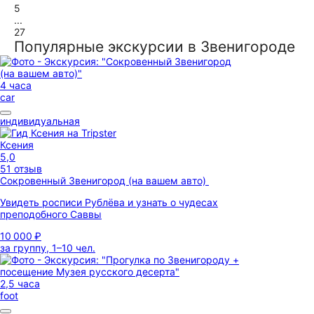
5
...
27
Популярные экскурсии в Звенигороде
4 часа
car
индивидуальная
Ксения
5,0
51 отзыв
Сокровенный Звенигород (на вашем авто)
Увидеть росписи Рублёва и узнать о чудесах
преподобного Саввы
10 000 ₽
за группу, 1–10 чел.
2,5 часа
foot