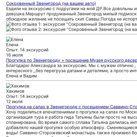
Сокровенный Звенигород (на вашем авто)
Ездили на экскурсию с подругами на мой ДР.Все довольны 
девушка.Маршрут продуманный.Звенигород милый подмоско
обоюдное желание не посещать скит Саввы.Погода не испорт
Елена
Опыт: 14 экскурсий
16 июля
Прогулка по Звенигороду + посещение Музея русского десе
Благодарю Александра за экскурсию. Мы с мужем отлично , 
интересного ,,без перегруза датами и деталями, а просто ин
Елена и Вадим
Хакимов
Опыт: 14 экскурсий
12 июля
Прогулка на сапах в Звенигороде с посещением Саввино-Ст
Хочу поделиться впечатлениями о прогулке на сапах по Мо
организация тура и работа гида Татьяны были просто на выс
спланирована. Во время самого сплава Татьяна делилась и
добавляло нашей прогулке особую атмосферу. Сменяющиеся
воды! Саввино-Сторожевский монастырь также произвел боль