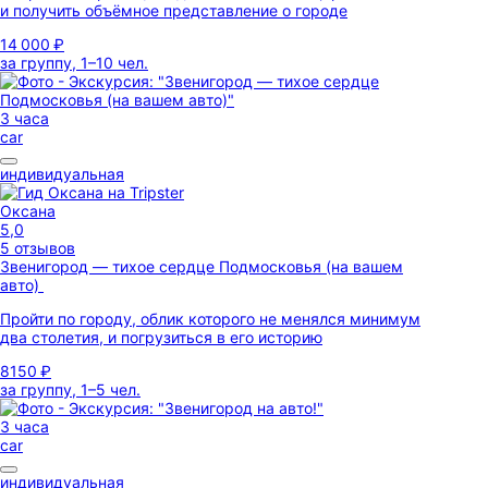
и получить объёмное представление о городе
14 000 ₽
за группу, 1–10 чел.
3 часа
car
индивидуальная
Оксана
5,0
5 отзывов
Звенигород — тихое сердце Подмосковья (на вашем
авто)
Пройти по городу, облик которого не менялся минимум
два столетия, и погрузиться в его историю
8150 ₽
за группу, 1–5 чел.
3 часа
car
индивидуальная