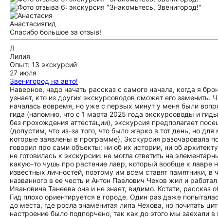
Анастасия
гид
Спасибо большое за отзыв!
Л
Лилия
Опыт: 13 экскурсий
27 июля
Звенигород на авто!
Наверное, надо начать рассказ с самого начала, когда я бро
узнает, кто из других экскурсоводов сможет его заменить. 
началась вовремя, но уже с первых минут у меня были вопр
гида (напомню, что с 1 марта 2025 года экскурсоводы и ги
без прохождения аттестации), экскурсия предполагает посе
(допустим, что из-за того, что было жарко в тот день, но дл
которые заявлены в программе). Экскурсия разочаровала по
говорил про сами объекты: ни об их истории, ни об архитек
не готовилась к экскурсии: не могла ответить на элементарн
какую-то чушь про растение лавр, который вообще к лавре н
известных личностей, поэтому им всем ставят памятники, в 
названного в ее честь и Антон Павлович Чехов жил и работа
Ивановича Танеева она и не знает, видимо. Кстати, рассказ 
Гид плохо ориентируется в городе. Один раз даже попыталас
до места, где росла знаменитая липа Чехова, но почитать ци
настроение было подпорчено, так как до этого мы заехали в 