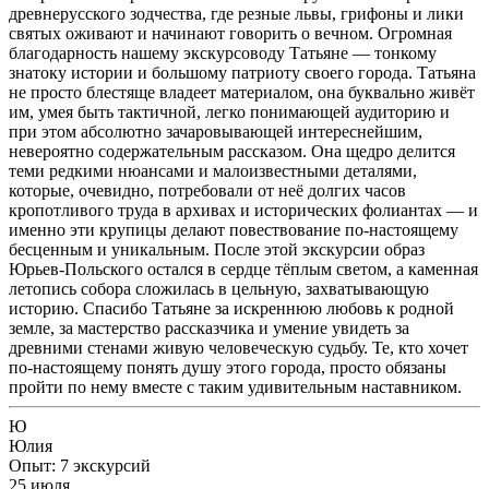
древнерусского зодчества, где резные львы, грифоны и лики
святых оживают и начинают говорить о вечном. Огромная
благодарность нашему экскурсоводу Татьяне — тонкому
знатоку истории и большому патриоту своего города. Татьяна
не просто блестяще владеет материалом, она буквально живёт
им, умея быть тактичной, легко понимающей аудиторию и
при этом абсолютно зачаровывающей интереснейшим,
невероятно содержательным рассказом. Она щедро делится
теми редкими нюансами и малоизвестными деталями,
которые, очевидно, потребовали от неё долгих часов
кропотливого труда в архивах и исторических фолиантах — и
именно эти крупицы делают повествование по-настоящему
бесценным и уникальным. После этой экскурсии образ
Юрьев-Польского остался в сердце тёплым светом, а каменная
летопись собора сложилась в цельную, захватывающую
историю. Спасибо Татьяне за искреннюю любовь к родной
земле, за мастерство рассказчика и умение увидеть за
древними стенами живую человеческую судьбу. Те, кто хочет
по-настоящему понять душу этого города, просто обязаны
пройти по нему вместе с таким удивительным наставником.
Ю
Юлия
Опыт: 7 экскурсий
25 июля