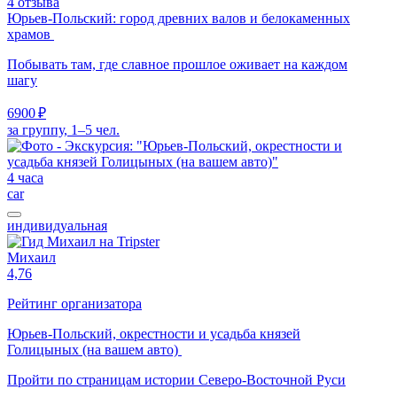
4 отзыва
Юрьев-Польский: город древних валов и белокаменных
храмов
Побывать там, где славное прошлое оживает на каждом
шагу
6900 ₽
за группу, 1–5 чел.
4 часа
car
индивидуальная
Михаил
4,76
Рейтинг организатора
Юрьев-Польский, окрестности и усадьба князей
Голицыных (на вашем авто)
Пройти по страницам истории Северо-Восточной Руси