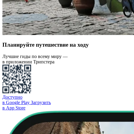
Планируйте путешествие на ходу
Лучшие гиды по всему миру —
в приложении Трипстера
Доступно
в Google Play
Загрузить
в App Store