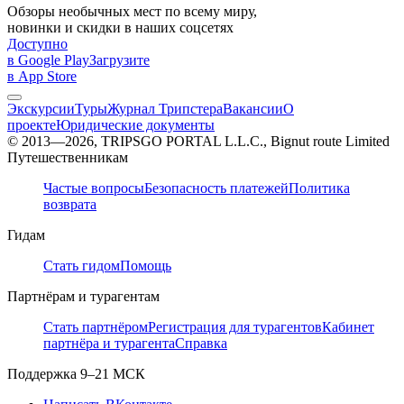
Обзоры необычных мест по всему миру,
новинки и скидки в наших соцсетях
Доступно
в Google Play
Загрузите
в App Store
Экскурсии
Туры
Журнал Трипстера
Вакансии
О
проекте
Юридические документы
© 2013—2026, TRIPSGO PORTAL L.L.C., Bignut route Limited
Путешественникам
Частые вопросы
Безопасность платежей
Политика
возврата
Гидам
Стать гидом
Помощь
Партнёрам и турагентам
Стать партнёром
Регистрация для турагентов
Кабинет
партнёра и турагента
Справка
Поддержка
9–21 МСК