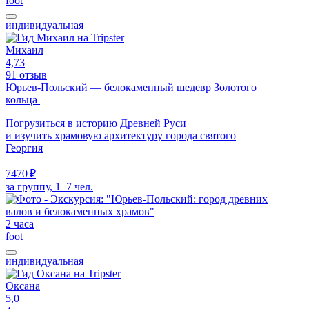
foot
индивидуальная
Михаил
4,73
91 отзыв
Юрьев-Польский — белокаменный шедевр Золотого
кольца
Погрузиться в историю Древней Руси
и изучить храмовую архитектуру города святого
Георгия
7470 ₽
за группу, 1–7 чел.
2 часа
foot
индивидуальная
Оксана
5,0