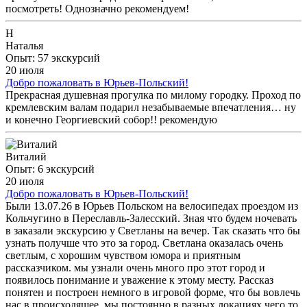
посмотреть! Однозначно рекомендуем!
Н
Наталья
Опыт: 57 экскурсий
20 июля
Добро пожаловать в Юрьев-Польский!
Прекрасная душевная прогулка по милому городку. Проход по
кремлевским валам подарил незабываемые впечатления… ну
и конечно Георгиевский собор!! рекомендую
Виталий
Опыт: 6 экскурсий
20 июля
Добро пожаловать в Юрьев-Польский!
Были 13.07.26 в Юрьев Польском на велосипедах проездом из
Кольчугино в Переславль-Залесский. Зная что будем ночевать
в заказали экскурсию у Светланы на вечер. Так сказать что бы
узнать получше что это за город. Светлана оказалась очень
светлым, с хорошим чувством юмора и приятным
рассказчиком. мы узнали очень много про этот город и
появилось понимание и уважение к этому месту. Рассказ
понятен и построен немного в игровой форме, что бы вовлечь
нас в происходящее, мы постоянно в разных локациях чего то