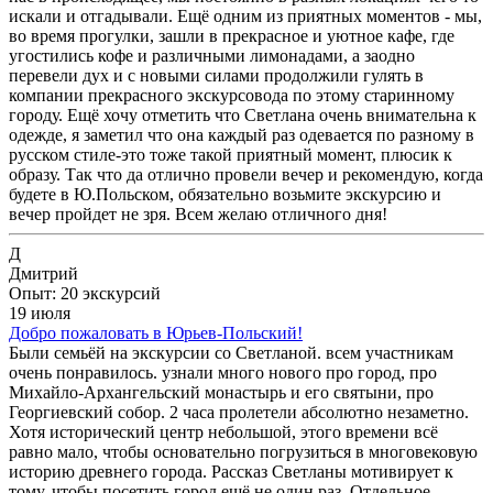
искали и отгадывали. Ещё одним из приятных моментов - мы,
во время прогулки, зашли в прекрасное и уютное кафе, где
угостились кофе и различными лимонадами, а заодно
перевели дух и с новыми силами продолжили гулять в
компании прекрасного экскурсовода по этому старинному
городу. Ещё хочу отметить что Светлана очень внимательна к
одежде, я заметил что она каждый раз одевается по разному в
русском стиле-это тоже такой приятный момент, плюсик к
образу. Так что да отлично провели вечер и рекомендую, когда
будете в Ю.Польском, обязательно возьмите экскурсию и
вечер пройдет не зря. Всем желаю отличного дня!
Д
Дмитрий
Опыт: 20 экскурсий
19 июля
Добро пожаловать в Юрьев-Польский!
Были семьёй на экскурсии со Светланой. всем участникам
очень понравилось. узнали много нового про город, про
Михайло-Архангельский монастырь и его святыни, про
Георгиевский собор. 2 часа пролетели абсолютно незаметно.
Хотя исторический центр небольшой, этого времени всё
равно мало, чтобы основательно погрузиться в многовековую
историю древнего города. Рассказ Светланы мотивирует к
тому, чтобы посетить город ещё не один раз. Отдельное