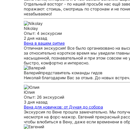
Отдельный восторг - по нашей просьбе нас ещё зав
поражают: стоишь, смотришь по сторонам и не пони
незабываемо!
Nikolay
Опыт: 4 экскурсии
2 дня назад
Вена в вашем ритме
Отличная экскурсия! Все было организовано на вы
за относительно короткое время мы увидели главн
насыщенной, познавательной и при этом совсем не 
быстро, комфортно и интересно.
Валерий
представитель команды гидов
Николай благодарим Вас за отзыв. До новых встреч
Юлия
Опыт: 26 экскурсий
3 дня назад
Вена для новичков: от Дуная до собора
Экскурсия по Вене прошла замечательно. Мы получи
несмотря на форс-мажор. Евгений прекрасный расс
чтобы влюбиться в Вену, даже если временени в об