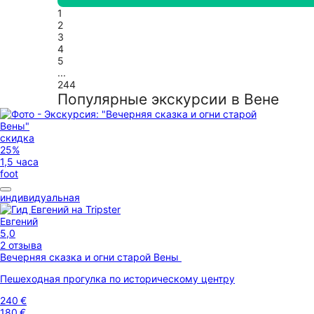
1
2
3
4
5
...
244
Популярные экскурсии в Вене
скидка
25%
1,5 часа
foot
индивидуальная
Евгений
5,0
2 отзыва
Вечерняя сказка и огни старой Вены
Пешеходная прогулка по историческому центру
240 €
180 €