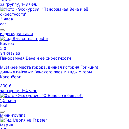
за группу, 1–3 чел.
3 часа
car
индивидуальная
Виктор
5,0
34 отзыва
Панорамная Вена и её окрестности
Must-see места города, винная история Гринцига,
дивные пейзажи Венского леса и виды с горы
Каленберг
300 €
за группу, 1–4 чел.
1,5 часа
foot
Мини-группа
Мария