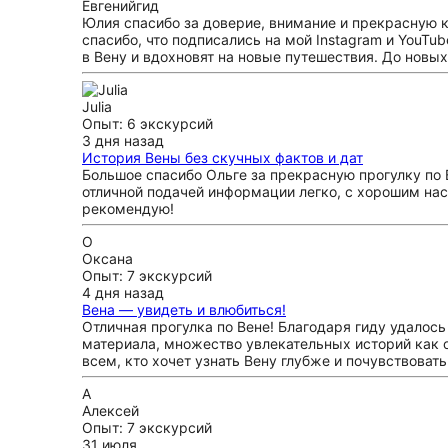
Евгений
гид
Юлия спасибо за доверие, внимание и прекрасную к
спасибо, что подписались на мой Instagram и YouTu
в Вену и вдохновят на новые путешествия. До новы
Julia
Опыт: 6 экскурсий
3 дня назад
История Вены без скучных фактов и дат
Большое спасибо Ольге за прекрасную прогулку по 
отличной подачей информации легко, с хорошим нас
рекомендую!
О
Оксана
Опыт: 7 экскурсий
4 дня назад
Вена — увидеть и влюбиться!
Отличная прогулка по Вене! Благодаря гиду удалос
материала, множество увлекательных историй как о
всем, кто хочет узнать Вену глубже и почувствоват
А
Алексей
Опыт: 7 экскурсий
31 июля