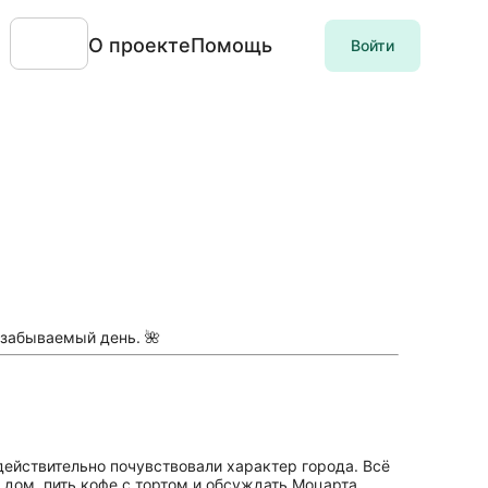
О проекте
Помощь
Войти
езабываемый день. 🌺
действительно почувствовали характер города. Всё
 дом, пить кофе с тортом и обсуждать Моцарта.