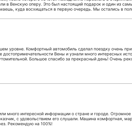
ели в Венскую оперу. Это был настоящий подарок и один из са
маешь, куда восхищаться в первую очередь. Мы остались в пол
сшем уровне. Комфортный автомобиль сделал поездку очень пр
ые достопримечательности Вены и узнали много интересных ист
утомительной. Большое спасибо за прекрасный день! Очень рек
.
ли много интересной информации о стране и городе. Огромное
казчик, с удовольствием его слушали. Машина комфортная, ма
рез. Рекомендую на 100%!