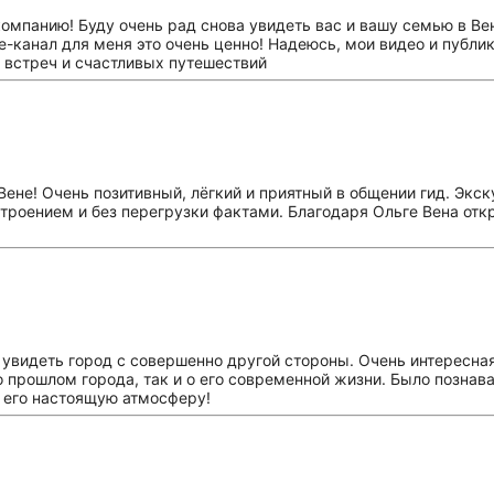
омпанию! Буду очень рад снова увидеть вас и вашу семью в Вен
be-канал для меня это очень ценно! Надеюсь, мои видео и публ
х встреч и счастливых путешествий
Вене! Очень позитивный, лёгкий и приятный в общении гид. Экс
троением и без перегрузки фактами. Благодаря Ольге Вена отк
ь увидеть город с совершенно другой стороны. Очень интересна
 прошлом города, так и о его современной жизни. Было познава
ь его настоящую атмосферу!