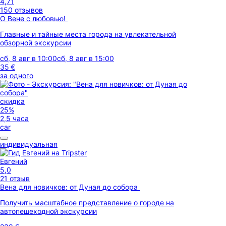
4,71
150 отзывов
О Вене с любовью!
Главные и тайные места города на увлекательной
обзорной экскурсии
сб, 8 авг в 10:00
сб, 8 авг в 15:00
35 €
за одного
скидка
25%
2,5 часа
car
индивидуальная
Евгений
5,0
21 отзыв
Вена для новичков: от Дуная до собора
Получить масштабное представление о городе на
автопешеходной экскурсии