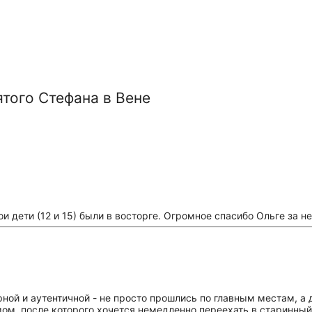
того Стефана в Вене
и дети (12 и 15) были в восторге. Огромное спасибо Ольге за н
ной и аутентичной - не просто прошлись по главным местам, а 
ом, после которого хочется немедленно переехать в старинный