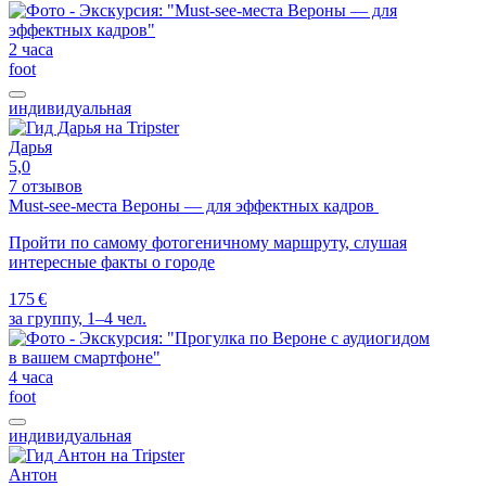
2 часа
foot
индивидуальная
Дарья
5,0
7 отзывов
Must-see-места Вероны — для эффектных кадров
Пройти по самому фотогеничному маршруту, слушая
интересные факты о городе
175 €
за группу, 1–4 чел.
4 часа
foot
индивидуальная
Антон