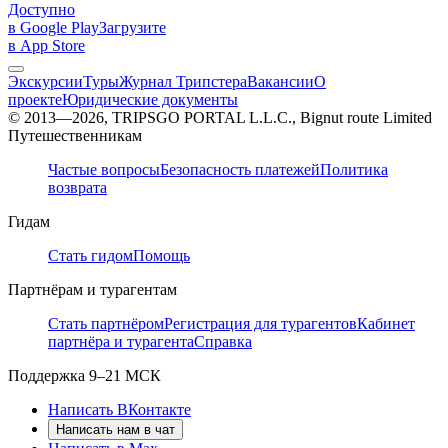
Доступно
в Google Play
Загрузите
в App Store
Экскурсии
Туры
Журнал Трипстера
Вакансии
О
проекте
Юридические документы
© 2013—2026, TRIPSGO PORTAL L.L.C., Bignut route Limited
Путешественникам
Частые вопросы
Безопасность платежей
Политика
возврата
Гидам
Стать гидом
Помощь
Партнёрам и турагентам
Стать партнёром
Регистрация для турагентов
Кабинет
партнёра и турагента
Справка
Поддержка
9–21 МСК
Написать ВКонтакте
Написать нам в чат