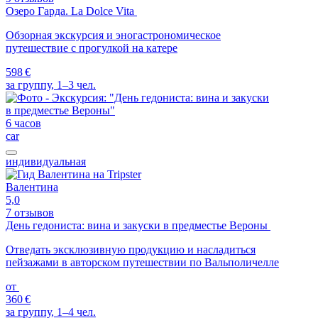
Озеро Гарда. Lа Dolce Vita
Обзорная экскурсия и эногастрономическое
путешествие с прогулкой на катере
598 €
за группу, 1–3 чел.
6 часов
car
индивидуальная
Валентина
5,0
7 отзывов
День гедониста: вина и закуски в предместье Вероны
Отведать эксклюзивную продукцию и насладиться
пейзажами в авторском путешествии по Вальполичелле
от
360 €
за группу, 1–4 чел.