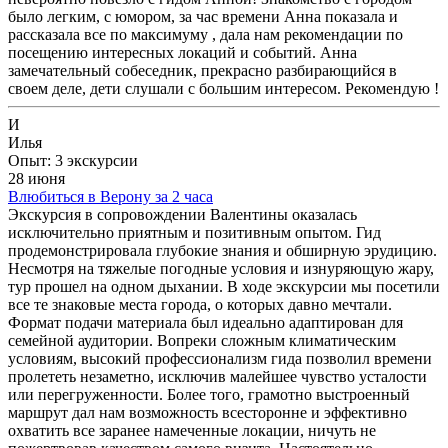
было легким, с юмором, за час времени Анна показала и
рассказала все по максимуму , дала нам рекомендации по
посещению интересных локаций и событий. Анна
замечательный собеседник, прекрасно разбирающийся в
своем деле, дети слушали с большим интересом. Рекомендую !
И
Илья
Опыт: 3 экскурсии
28 июня
Влюбиться в Верону за 2 часа
Экскурсия в сопровождении Валентины оказалась
исключительно приятным и позитивным опытом. Гид
продемонстрировала глубокие знания и обширную эрудицию.
Несмотря на тяжелые погодные условия и изнуряющую жару,
тур прошел на одном дыхании. В ходе экскурсии мы посетили
все те знаковые места города, о которых давно мечтали.
Формат подачи материала был идеально адаптирован для
семейной аудитории. Вопреки сложным климатическим
условиям, высокий профессионализм гида позволил времени
пролететь незаметно, исключив малейшее чувство усталости
или перегруженности. Более того, грамотно выстроенный
маршрут дал нам возможность всесторонне и эффективно
охватить все заранее намеченные локации, ничуть не