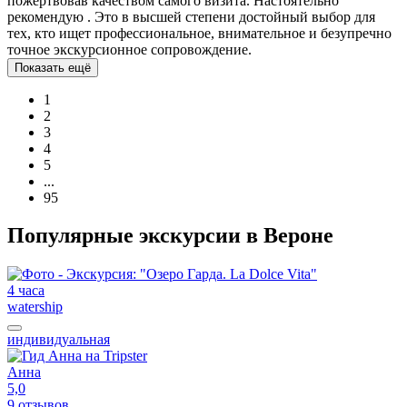
пожертвовав качеством самого визита. Настоятельно
рекомендую . Это в высшей степени достойный выбор для
тех, кто ищет профессиональное, внимательное и безупречно
точное экскурсионное сопровождение.
Показать ещё
1
2
3
4
5
...
95
Популярные экскурсии в Вероне
4 часа
watership
индивидуальная
Анна
5,0
9 отзывов