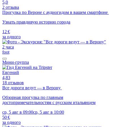
5,0
2 отзыва
Прогулка по Вероне с аудиогидом в вашем смартфоне
Узнать правдивую историю города
12 €
за одного
2 часа
foot
Мини-группа
Евгений
4,83
18 отзывов
Все дороги ведут — в Верону
Обзорная прогулка по главным
достопримечательностям с русским итальянцем
ср, 5 авг в 09:00
ср, 5 авг в 10:00
50 €
за одного