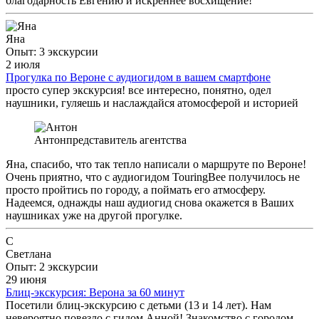
благодарность Евгению и искреннее восхищение!
Яна
Опыт: 3 экскурсии
2 июля
Прогулка по Вероне с аудиогидом в вашем смартфоне
просто супер экскурсия! все интересно, понятно, одел
наушники, гуляешь и наслаждайся атомосферой и историей
Антон
представитель агентства
Яна, спасибо, что так тепло написали о маршруте по Вероне!
Очень приятно, что с аудиогидом TouringBee получилось не
просто пройтись по городу, а поймать его атмосферу.
Надеемся, однажды наш аудиогид снова окажется в Ваших
наушниках уже на другой прогулке.
С
Светлана
Опыт: 2 экскурсии
29 июня
Блиц-экскурсия: Верона за 60 минут
Посетили блиц-экскурсию с детьми (13 и 14 лет). Нам
невероятно повезло с гидом Анной! Знакомство с городом