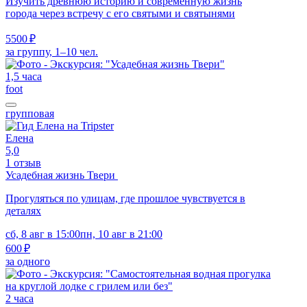
Изучить древнюю историю и современную жизнь
города через встречу с его святыми и святынями
5500 ₽
за группу, 1–10 чел.
1,5 часа
foot
групповая
Елена
5,0
1 отзыв
Усадебная жизнь Твери
Прогуляться по улицам, где прошлое чувствуется в
деталях
сб, 8 авг в 15:00
пн, 10 авг в 21:00
600 ₽
за одного
2 часа