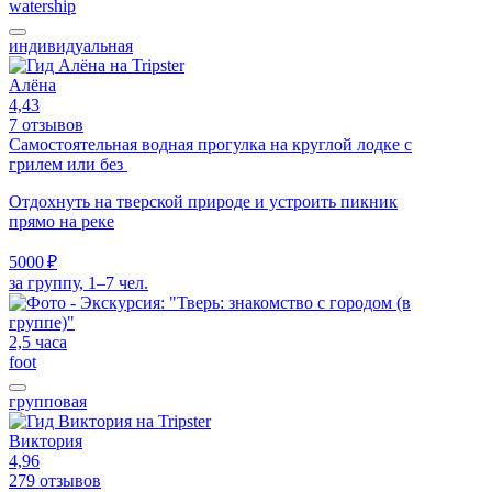
watership
индивидуальная
Алёна
4,43
7 отзывов
Самостоятельная водная прогулка на круглой лодке с
грилем или без
Отдохнуть на тверской природе и устроить пикник
прямо на реке
5000 ₽
за группу, 1–7 чел.
2,5 часа
foot
групповая
Виктория
4,96
279 отзывов