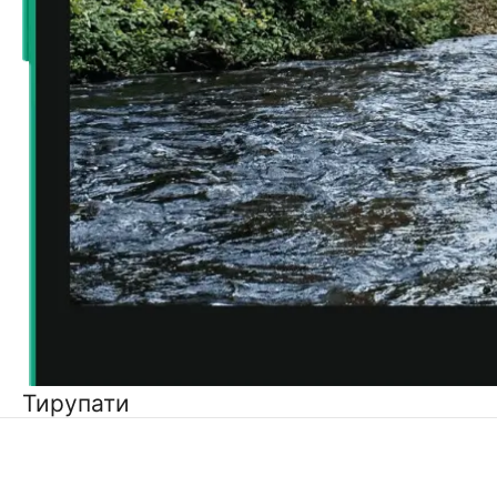
Тирупати