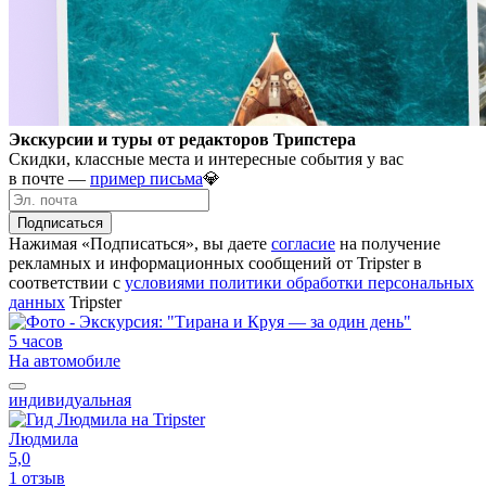
Экскурсии и туры от редакторов Трипстера
Скидки, классные места и интересные события у вас
в почте —
пример письма
💎
Подписаться
Нажимая «Подписаться», вы даете
согласие
на получение
рекламных и информационных сообщений от Tripster в
соответствии c
условиями политики обработки персональных
данных
Tripster
5 часов
На автомобиле
индивидуальная
Людмила
5,0
1 отзыв