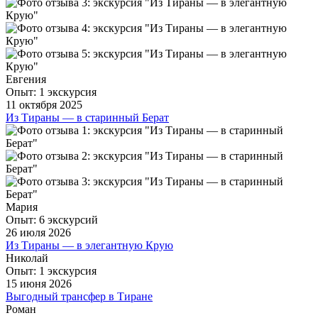
Евгения
Опыт: 1 экскурсия
11 октября 2025
Из Тираны — в старинный Берат
Вчера посетили замечательную экскурсию в город Берат!
Получили яркое представление о городе и прочувствовали
атмосферу Албании. Узнали о стране и её особенностях.
Очень рады знакомству с Натальей!
ещё
Мария
Опыт: 6 экскурсий
26 июля 2026
Из Тираны — в элегантную Крую
Очень элегантная , интересная и легкая экскурсия. Все
Николай
сбалансировано, от подачи информации до живописных
Опыт: 1 экскурсия
видов. Все продумано организатором до мелочей.
15 июня 2026
Выгодный трансфер в Тиране
ещё
Водитель был очень вежливый и с детьми обращался с
Роман