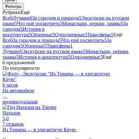
Фильтры
Рубрики
Ещё
Все
6
Лучшие
6
За городом и природа
5
Экскурсии на русском
языке
5
Что ещё посмотреть
5
Монастыри, церкви, храмы
5
За
городом
5
История и
архитектура
5
Обзорные
5
Однодневные
3
Трансферы
1
Ещё
Все
6
За городом и природа
5
Что ещё посмотреть
5
За
городом
5
Обзорные
5
Трансферы
1
Лучшие
6
Экскурсии на русском языке
5
Монастыри, церкви,
храмы
5
История и архитектура
5
Однодневные
3
Ещё
6 предложений
По популярности
6 часов
На автомобиле
индивидуальная
Наталия
5,0
7 отзывов
Из Тираны — в элегантную Крую