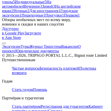
улицы
5
Индивидуальные
5
На
автомобиле
4
Вечерние
3
Зимой
3
На английском
языке
2
Ночные
2
Для иностранцев
1
Городские
экскурсии
1
Пешеходные
1
Прогулки
1
Пешком
1
Обзоры необычных мест по всему миру,
новинки и скидки в наших соцсетях
Доступно
в Google Play
Загрузите
в App Store
Экскурсии
Туры
Журнал Трипстера
Вакансии
О
проекте
Юридические документы
© 2013—2026, TRIPSGO PORTAL L.L.C., Bignut route Limited
Путешественникам
Частые вопросы
Безопасность платежей
Политика
возврата
Гидам
Стать гидом
Помощь
Партнёрам и турагентам
Стать партнёром
Регистрация для турагентов
Кабинет
партнёра и турагента
Справка