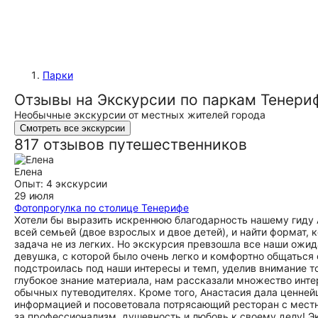
Парки
Отзывы на Экскурсии по паркам Тенери
Необычные экскурсии от местных жителей города
Смотреть все экскурсии
817 отзывов путешественников
Елена
Опыт: 4 экскурсии
29 июля
Фотопрогулка по столице Тенерифе
Хотели бы выразить искреннюю благодарность нашему гиду 
всей семьей (двое взрослых и двое детей), и найти формат, 
задача не из легких. Но экскурсия превзошла все наши ожид
девушка, с которой было очень легко и комфортно общаться
подстроилась под наши интересы и темп, уделив внимание то
глубокое знание материала, нам рассказали множество инте
обычных путеводителях. Кроме того, Анастасия дала ценне
информацией и посоветовала потрясающий ресторан с местн
за профессионализм, душевность и любовь к своему делу! Э