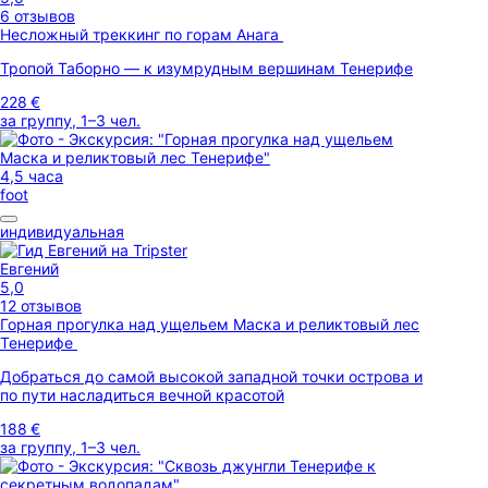
6 отзывов
Несложный треккинг по горам Анага
Тропой Таборно — к изумрудным вершинам Тенерифе
228 €
за группу, 1–3 чел.
4,5 часа
foot
индивидуальная
Евгений
5,0
12 отзывов
Горная прогулка над ущельем Маска и реликтовый лес
Тенерифе
Добраться до самой высокой западной точки острова и
по пути насладиться вечной красотой
188 €
за группу, 1–3 чел.