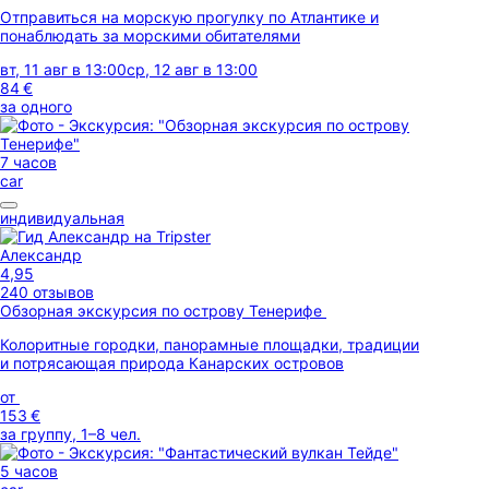
Отправиться на морскую прогулку по Атлантике и
понаблюдать за морскими обитателями
вт, 11 авг в 13:00
ср, 12 авг в 13:00
84 €
за одного
7 часов
car
индивидуальная
Александр
4,95
240 отзывов
Обзорная экскурсия по острову Тенерифе
Колоритные городки, панорамные площадки, традиции
и потрясающая природа Канарских островов
от
153 €
за группу, 1–8 чел.
5 часов