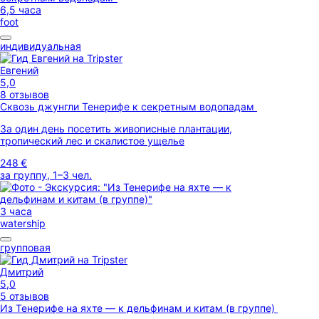
6,5 часа
foot
индивидуальная
Евгений
5,0
8 отзывов
Сквозь джунгли Тенерифе к секретным водопадам
За один день посетить живописные плантации,
тропический лес и скалистое ущелье
248 €
за группу, 1–3 чел.
3 часа
watership
групповая
Дмитрий
5,0
5 отзывов
Из Тенерифе на яхте — к дельфинам и китам (в группе)