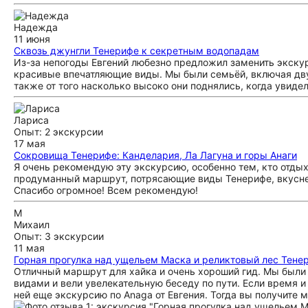
Надежда
11 июня
Сквозь джунгли Тенерифе к секретным водопадам
Из-за непогоды Евгений любезно предложил заменить экску
красивые впечатляющие виды. Мы были семьёй, включая двух
также от того насколько высоко они поднялись, когда увидел
Лариса
Опыт: 2 экскурсии
17 мая
Сокровища Тенерифе: Канделария, Ла Лагуна и горы Анаги
Я очень рекомендую эту экскурсию, особенно тем, кто отды
продуманный маршрут, потрясающие виды Тенерифе, вкусне
Спасибо огромное! Всем рекомендую!
М
Михаил
Опыт: 3 экскурсии
11 мая
Горная прогулка над ущельем Маска и реликтовый лес Тене
Отличный маршрут для хайка и очень хороший гид. Мы был
видами и вели увелекательную беседу по пути. Если время и
ней еще экскурсию по Anaga от Евгения. Тогда вы получите 