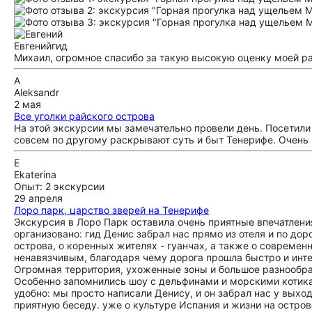
Евгений
гид
Михаил, огромное спасибо за такую высокую оценку моей ра
A
Aleksandr
2 мая
Все уголки райского острова
На этой экскурсии мы замечательно провели день. Посетил
совсем по другому раскрывают суть и быт Тенерифе. Очень
E
Ekaterina
Опыт: 2 экскурсии
29 апреля
Лоро парк, царство зверей на Тенерифе
Экскурсия в Лоро Парк оставила очень приятные впечатлени
организовано: гид Денис забрал нас прямо из отеля и по до
острова, о коренных жителях - гуанчах, а также о современ
ненавязчивым, благодаря чему дорога прошла быстро и интер
Огромная территория, ухоженные зоны и большое разнообраз
Особенно запомнились шоу с дельфинами и морскими котикам
удобно: мы просто написали Денису, и он забрал нас у выхо
приятную беседу. уже о культуре Испания и жизни на остров