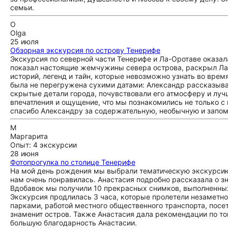
семьи.
O
Olga
25 июля
Обзорная экскурсия по острову Тенерифе
Экскурсия по северной части Тенерифе и Ла-Оротаве оказал
показал настоящие жемчужины севера острова, раскрыл Ла
историй, легенд и тайн, которые невозможно узнать во врем
была не перегружена сухими датами: Александр рассказыва
скрытые детали города, почувствовали его атмосферу и лу
впечатления и ощущение, что мы познакомились не только с
спасибо Александру за содержательную, необычную и зап
М
Маргарита
Опыт: 4 экскурсии
28 июня
Фотопрогулка по столице Тенерифе
На мой день рождения мы выбрали тематическую экскурсию 
нам очень понравилась. Анастасия подробно рассказала о з
Вдобавок мы получили 10 прекрасных снимков, выполненных
Экскурсия продлилась 3 часа, которые пролетели незаметно
парками, работой местного общественного транспорта, посет
знаменит остров. Также Анастасия дала рекомендации по то
большую благодарность Анастасии.