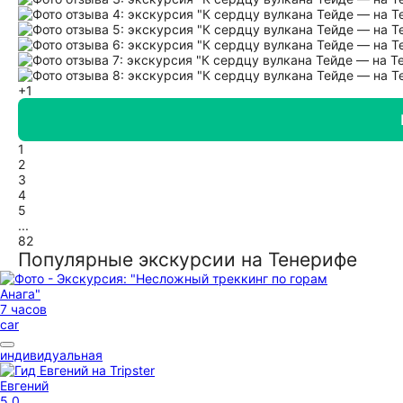
+1
1
2
3
4
5
...
82
Популярные экскурсии на Тенерифе
7 часов
car
индивидуальная
Евгений
5,0