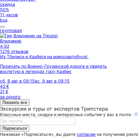
скидка
50%
11 часов
bus
групповая
Владимир
4,92
1276 отзывов
Из Тбилиси в Казбеги на микроавтобусе!
Проехать по Военно-Грузинской дороге и увидеть
воспетую в легендах гору Казбек
сб, 8 авг в 09:15
вс, 9 авг в 09:15
42 €
21 €
за одного
Показать все
Экскурсии и туры от экспертов Трипстера
Классные места, скидки и интересные события у вас в почте ·
П
Подписаться
Нажимая «Подписаться», вы даете
согласие
на получение рекла