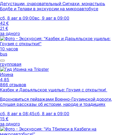
Дегустации, очаровательный Сигнахи, монастырь
Бодбе и Телави в экскурсии на микроавтобусе
сб, 8 авг в 09:00
вс, 9 авг в 09:00
42 €
21 €
за одного
10 часов
bus
групповая
Ирина
4,85
866 отзывов
Казбек и Дарьяльское ущелье: Грузия с открытки!
Вдохновиться пейзажами Военно-Грузинской дороги,
слушая рассказы об истории, народе и традициях
сб, 8 авг в 08:45
сб, 8 авг в 09:00
15 €
за одного