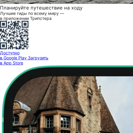
Планируйте путешествие на ходу
Лучшие гиды по всему миру —
в приложении Трипстера
Доступно
в Google Play
Загрузить
в App Store