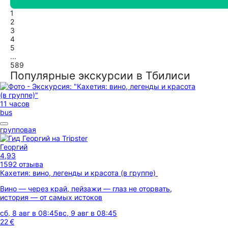
1
2
3
4
5
...
589
Популярные экскурсии в Тбилиси
11 часов
bus
групповая
Георгий
4,93
1592 отзыва
Кахетия: вино, легенды и красота (в группе)
Вино — через край, пейзажи — глаз не оторвать,
история — от самых истоков
сб, 8 авг в 08:45
вс, 9 авг в 08:45
22 €