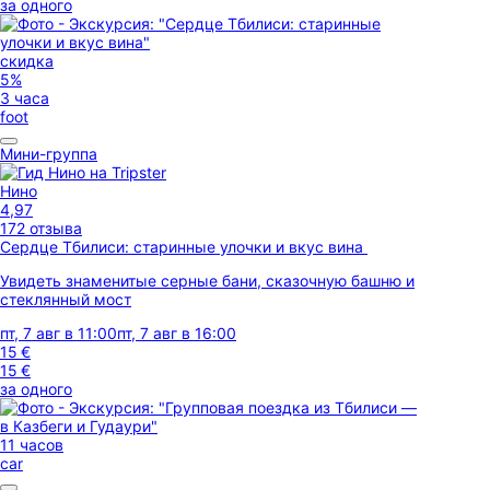
за одного
скидка
5%
3 часа
foot
Мини-группа
Нино
4,97
172 отзыва
Сердце Тбилиси: старинные улочки и вкус вина
Увидеть знаменитые серные бани, сказочную башню и
стеклянный мост
пт, 7 авг в 11:00
пт, 7 авг в 16:00
15 €
15 €
за одного
11 часов
car