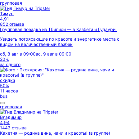
групповая
Тимур
4,91
852 отзыва
Групповая поездка из Тбилиси — в Казбеги и Гудаури
Увидеть потрясающие по красоте и энергетике места с
видом на величественный Казбек
сб, 8 авг в 09:00
вс, 9 авг в 09:00
20 €
за одного
скидка
50%
11 часов
bus
групповая
Владимир
4,94
1443 отзыва
Кахетия — родина вина, чачи и красоты! (в группе)