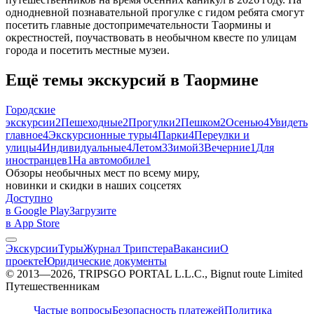
однодневной познавательной прогулке с гидом ребята смогут
посетить главные достопримечательности Таормины и
окрестностей, поучаствовать в необычном квесте по улицам
города и посетить местные музеи.
Ещё темы экскурсий в Таормине
Городские
экскурсии
2
Пешеходные
2
Прогулки
2
Пешком
2
Осенью
4
Увидеть
главное
4
Экскурсионные туры
4
Парки
4
Переулки и
улицы
4
Индивидуальные
4
Летом
3
Зимой
3
Вечерние
1
Для
иностранцев
1
На автомобиле
1
Обзоры необычных мест по всему миру,
новинки и скидки в наших соцсетях
Доступно
в Google Play
Загрузите
в App Store
Экскурсии
Туры
Журнал Трипстера
Вакансии
О
проекте
Юридические документы
© 2013—2026, TRIPSGO PORTAL L.L.C., Bignut route Limited
Путешественникам
Частые вопросы
Безопасность платежей
Политика