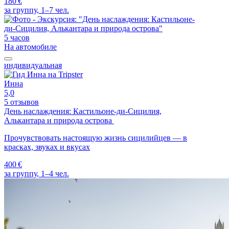
180 €
за группу, 1–7 чел.
5 часов
На автомобиле
индивидуальная
Инна
5,0
5 отзывов
День наслаждения: Кастильоне-ди-Сицилия,
Алькантара и природа острова
Прочувствовать настоящую жизнь сицилийцев — в
красках, звуках и вкусах
400 €
за группу, 1–4 чел.