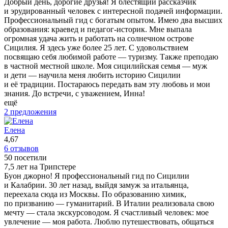
Добрый день, дорогие друзья! Я блестящий рассказчик
и эрудированный человек с интересной подачей информации.
Профессиональный гид с богатым опытом. Имею два высших
образования: краевед и педагог-историк. Мне выпала
огромная удача жить и работать на солнечном острове
Сицилия. Я здесь уже более 25 лет. С удовольствием
посвящаю себя любимой работе — туризму. Также преподаю
в частной местной школе. Моя сицилийская семья — муж
и дети — научила меня любить историю Сицилии
и её традиции. Постараюсь передать вам эту любовь и мои
знания. До встречи, с уважением, Инна!
ещё
2 предложения
Елена
4,67
6 отзывов
50 посетили
7,5 лет на Трипстере
Буон джорно! Я профессиональный гид по Сицилии
и Калабрии. 30 лет назад, выйдя замуж за итальянца,
переехала сюда из Москвы. По образованию химик,
по призванию — гуманитарий. В Италии реализовала свою
мечту — стала экскурсоводом. Я счастливый человек: мое
увлечение — моя работа. Люблю путешествовать, общаться