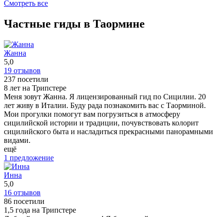
время! Огромное спасибо за теплый приём и до новых
Экскурсия с Инной по Таормине была увлекательной,
Смотреть все
захватывающей и очень насыщенной. Много интересных
встреч!!😎
исторических фактов, живой рассказ и потрясающая
Частные гиды в Таормине
ещё
атмосфера города — время пролетело незаметно. Огромное
спасибо, с удовольствием рекомендуем!
ещё
Жанна
5,0
19 отзывов
237 посетили
8 лет на Трипстере
Mеня зовут Жанна. Я лицензированный гид по Сицилии. 20
лет живу в Италии. Буду рада познакомить вас с Таорминой.
Мои прогулки помогут вам погрузиться в атмосферу
сицилийской истории и традиции, почувствовать колорит
сицилийского быта и насладиться прекрасными панорамными
видами.
ещё
1 предложение
Инна
5,0
16 отзывов
86 посетили
1,5 года на Трипстере