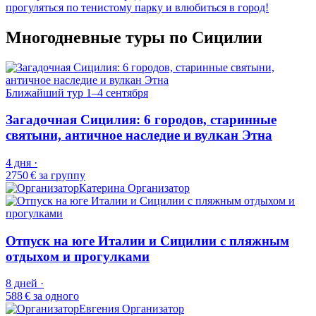
прогуляться по тенистому парку и влюбиться в город!
Многодневные туры по Сицилии
Ближайший тур
1–4 сентября
Загадочная Сицилия: 6 городов, старинные
святыни, античное наследие и вулкан Этна
4 дня ·
2750 €
за группу
Катерина
Организатор
Отпуск на юге Италии и Сицилии с пляжным
отдыхом и прогулками
8 дней ·
588 €
за одного
Евгения
Организатор