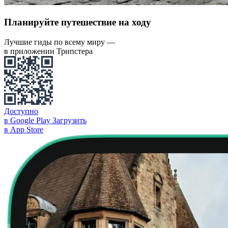
Планируйте путешествие на ходу
Лучшие гиды по всему миру —
в приложении Трипстера
Доступно
в Google Play
Загрузить
в App Store