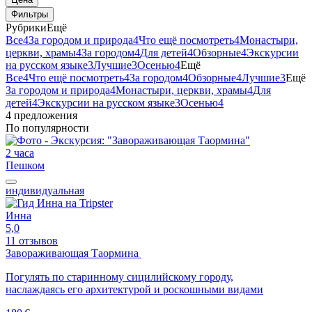
Фильтры
Рубрики
Ещё
Все
4
За городом и природа
4
Что ещё посмотреть
4
Монастыри,
церкви, храмы
4
За городом
4
Для детей
4
Обзорные
4
Экскурсии
на русском языке
3
Лучшие
3
Осенью
4
Ещё
Все
4
Что ещё посмотреть
4
За городом
4
Обзорные
4
Лучшие
3
Ещё
За городом и природа
4
Монастыри, церкви, храмы
4
Для
детей
4
Экскурсии на русском языке
3
Осенью
4
4 предложения
По популярности
2 часа
Пешком
индивидуальная
Инна
5,0
11 отзывов
Завораживающая Таормина
Погулять по старинному сицилийскому городу,
наслаждаясь его архитектурой и роскошными видами