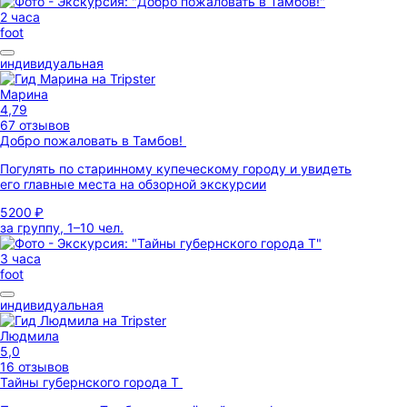
2 часа
foot
индивидуальная
Марина
4,79
67 отзывов
Добро пожаловать в Тамбов!
Погулять по старинному купеческому городу и увидеть
его главные места на обзорной экскурсии
5200 ₽
за группу, 1–10 чел.
3 часа
foot
индивидуальная
Людмила
5,0
16 отзывов
Тайны губернского города Т