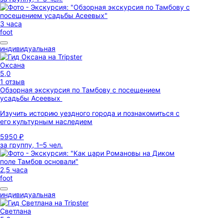
3 часа
foot
индивидуальная
Оксана
5,0
1 отзыв
Обзорная экскурсия по Тамбову с посещением
усадьбы Асеевых
Изучить историю уездного города и познакомиться с
его культурным наследием
5950 ₽
за группу, 1–5 чел.
2,5 часа
foot
индивидуальная
Светлана