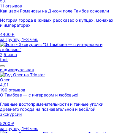
5,0
11 отзывов
Как цари Романовы на Диком поле Тамбов основали
История города в живых рассказах о купцах, монахах
и императорах
4400 ₽
за группу, 1–3 чел.
2,5 часа
foot
индивидуальная
Олег
4,91
190 отзывов
О Тамбове — с интересом и любовью!
Главные достопримечательности и тайные уголки
древнего города на познавательной и весёлой
экскурсии
5200 ₽
за группу, 1–6 чел.