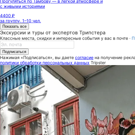
Прогуляться по Тамбову — в лёгкой атмосфере и
с живыми историями
4400 ₽
за группу, 1–10 чел.
Показать все
Экскурсии и туры от экспертов Трипстера
Классные места, скидки и интересные события у вас в почте ·
П
Подписаться
Нажимая «Подписаться», вы даете
согласие
на получение рекла
политики обработки персональных данных
Tripster