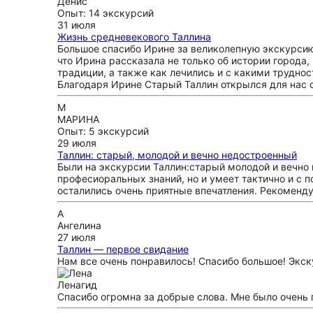
Денис
Опыт: 14 экскурсий
31 июля
Жизнь средневекового Таллина
Большое спасибо Ирине за великолепную экскурсию
что Ирина рассказала не только об истории города, 
традиции, а также как лечились и с какими трудно
Благодаря Ирине Старый Таллин открылся для нас 
М
МАРИНА
Опыт: 5 экскурсий
29 июля
Таллин: старый, молодой и вечно недостроенный
Были на экскурсии Таллин:старый молодой и вечно 
професиоральных знаний, но и умеет тактично и с п
осталились очень приятные впечатления. Рекоменду
А
Ангелина
27 июля
Таллин — первое свидание
Нам все очень понравилось! Спасибо большое! Экск
Лена
гид
Спасибо огромна за добрые слова. Мне было очень 