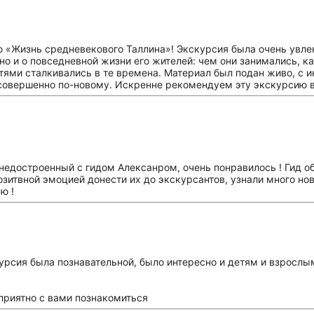
 «Жизнь средневекового Таллина»! Экскурсия была очень увлек
но и о повседневной жизни его жителей: чем они занимались, ка
стями сталкивались в те времена. Материал был подан живо, с
совершенно по-новому. Искренне рекомендуем эту экскурсию вс
недостроенный с гидом Алексанром, очень понравилось ! Гид о
озитвной эмоцией донести их до экскурсантов, узнали много но
ю !
урсия была познавательной, было интересно и детям и взрослы
приятно с вами познакомиться