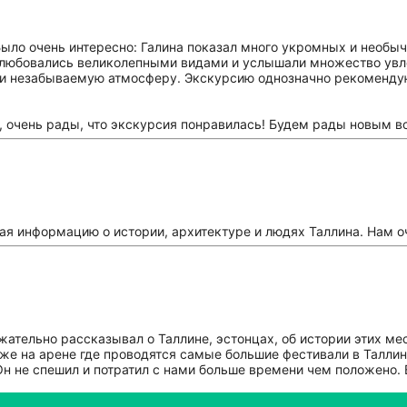
ыло очень интересно: Галина показал много укромных и необыч
полюбовались великолепными видами и услышали множество увл
у и незабываемую атмосферу. Экскурсию однозначно рекоменду
, очень рады, что экскурсия понравилась! Будем рады новым в
тая информацию о истории, архитектуре и людях Таллина. Нам 
ательно рассказывал о Таллине, эстонцах, об истории этих ме
кже на арене где проводятся самые большие фестивали в Талли
Он не спешил и потратил с нами больше времени чем положено. 