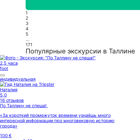
1
2
3
4
5
...
171
Популярные экскурсии в Таллине
2,5 часа
foot
индивидуальная
Наталия
5,0
16 отзывов
По Таллину не спеша!
«За короткий промежуток времени узнаёшь много
интересной информации про многовековую историю
города»
100 €