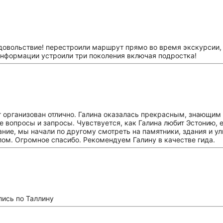
овольствие! перестроили маршрут прямо во время экскурсии, е
информации устроили три поколения включая подростка!
организован отлично. Галина оказалась прекрасным, знающим р
се вопросы и запросы. Чувствуется, как Галина любит Эстонию, е
ние, мы начали по другому смотреть на памятники, здания и у
лом. Огромное спасибо. Рекомендуем Галину в качестве гида.
лись по Таллину