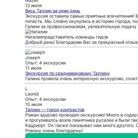
Nazeli
12 июля
Весь Таллин за один день
Экскурсия оставила самые приятные впечатления! Б
попасть. Мы словно окунулись в историю города, 
Галине за профессионализм, увлекательную подач
Наталия
представитель команды гидов
Добрый день! Благодарим Вас за прекрасный отзыв
Joseph
Опыт: 4 экскурсии
11 июля
Экскурсия по средневековому Таллину
Галина провела очень интересную экскурсию, соче
L
Leonid
Опыт: 4 экскурсии
10 июля
Таллин — город контрастов
Роман здорово проводил экскурсию! Много и содерж
и прогуливалсь возле памятника русалке и были та
Кадриорг. Он также показывал нам много другого. 
Роману очень благодарны!