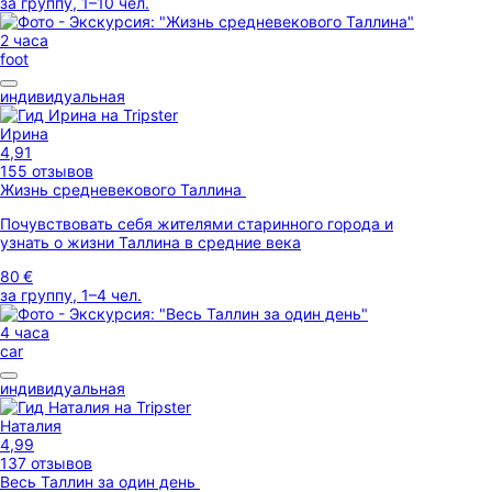
за группу, 1–10 чел.
2 часа
foot
индивидуальная
Ирина
4,91
155 отзывов
Жизнь средневекового Таллина
Почувствовать себя жителями старинного города и
узнать о жизни Таллина в средние века
80 €
за группу, 1–4 чел.
4 часа
car
индивидуальная
Наталия
4,99
137 отзывов
Весь Таллин за один день