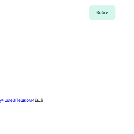
Войти
учшие
3
Пешком
4
Ещё