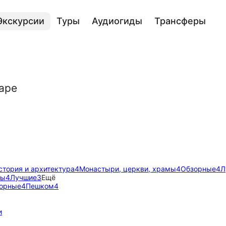
Экскурсии
Туры
Аудиогиды
Трансферы
аре
стория и архитектура
4
Монастыри, церкви, храмы
4
Обзорные
4
Л
мы
4
Лучшие
3
Ещё
орные
4
Пешком
4