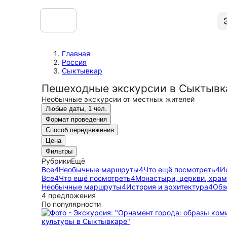
Главная
Россия
Сыктывкар
Пешеходные экскурсии в Сыктывк
Необычные экскурсии от местных жителей
Любые даты, 1 чел.
Формат проведения
Способ передвижения
Цена
Фильтры
Рубрики
Ещё
Все
4
Необычные маршруты
4
Что ещё посмотреть
4
И
Все
4
Что ещё посмотреть
4
Монастыри, церкви, хра
Необычные маршруты
4
История и архитектура
4
Обз
4 предложения
По популярности