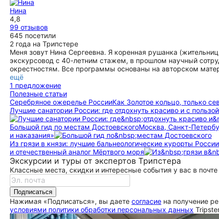
Скорость прохождения маршрута комфортная, не
ещё
Нина
устаешь. Отличная идея включить в программу экскурсии
4,8
обед, не теряешь время на поиски места "где бы поесть".
99 отзывов
Нас ждали, было вкусно и быстро. Спасибо.
645 посетили
ещё
2 года на Трипстере
Меня зовут Нина Сергеевна. Я коренная рушанка (жительни
экскурсовод с 40-летним стажем, в прошлом научный сотру
окрестностям. Все программы основаны на авторском мате
ещё
1 предложение
Полезные статьи
Серебряное ожерелье России
Как Золотое кольцо, только се
Лучшие санатории России: где отдохнуть красиво и с пользой
Большой гид по местам Достоевского
Москва, Санкт-Петербу
и наказания»
Из грязи в князи: лучшие бальнеологические курорты России
и отечественный аналог Мёртвого моря
Экскурсии и туры от экспертов Трипстера
Классные места, скидки и интересные события у вас в почте
Подписаться
Нажимая «Подписаться», вы даете
согласие
на получение ре
условиями политики обработки персональных данных
Tripste