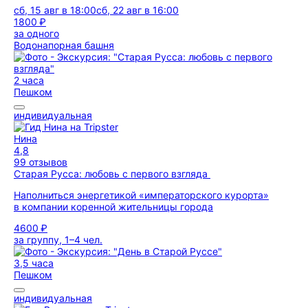
сб, 15 авг в 18:00
сб, 22 авг в 16:00
1800 ₽
за одного
Водонапорная башня
2 часа
Пешком
индивидуальная
Нина
4,8
99 отзывов
Старая Русса: любовь с первого взгляда
Наполниться энергетикой «императорского курорта»
в компании коренной жительницы города
4600 ₽
за группу, 1–4 чел.
3,5 часа
Пешком
индивидуальная