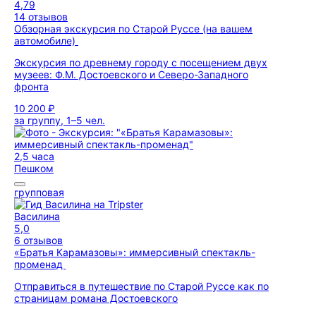
4,79
14 отзывов
Обзорная экскурсия по Старой Руссе (на вашем
автомобиле)
Экскурсия по древнему городу с посещением двух
музеев: Ф.М. Достоевского и Северо-Западного
фронта
10 200 ₽
за группу, 1–5 чел.
2,5 часа
Пешком
групповая
Василина
5,0
6 отзывов
«Братья Карамазовы»: иммерсивный спектакль-
променад
Отправиться в путешествие по Старой Руссе как по
страницам романа Достоевского