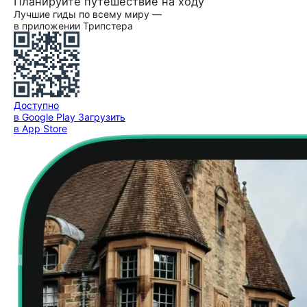
Планируйте путешествие на ходу
Лучшие гиды по всему миру —
в приложении Трипстера
Доступно
в Google Play
Загрузить
в App Store