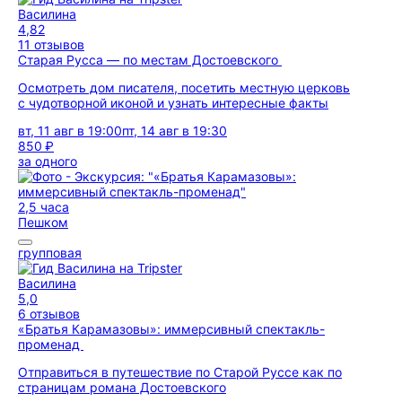
Василина
4,82
11 отзывов
Старая Русса — по местам Достоевского
Осмотреть дом писателя, посетить местную церковь
с чудотворной иконой и узнать интересные факты
вт, 11 авг в 19:00
пт, 14 авг в 19:30
850 ₽
за одного
2,5 часа
Пешком
групповая
Василина
5,0
6 отзывов
«Братья Карамазовы»: иммерсивный спектакль-
променад
Отправиться в путешествие по Старой Руссе как по
страницам романа Достоевского