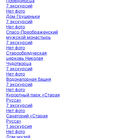
Победоносца
7 экскурсий
Нет фото
Дом Грушеньки
7 экскурсий
Нет фото
Спасо-Преображенский
мужской монастырь
7 экскурсий
Нет фото
Старообрядческая
церковь Николая
Чудотворца
7 экскурсий
Нет фото
Водонапорная башня
7 экскурсий
Нет фото
Курортный парк «Старая
Русса»
7 экскурсий
Нет фото
Санаторий «Старая
Русса»
1 экскурсия
Нет фото
Дом-музей