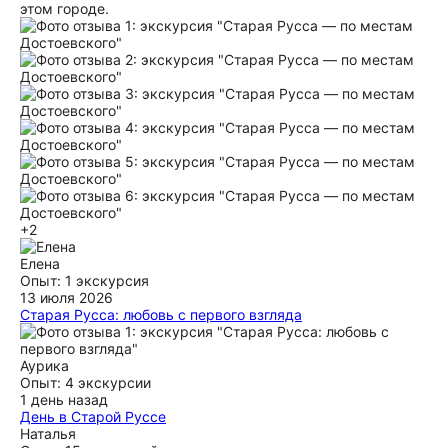
этом городе.
+2
Елена
Опыт: 1 экскурсия
13 июля 2026
Старая Русса: любовь с первого взгляда
Большое спасибо Нине Сергеевне за профессиональную,
при этом эмоциональную экскурсию! В её рассказе -
любовь к своему городу в каждом слове, которой она
Аурика
делится с гостями. Кроме главного, мы узнали много
Опыт: 4 экскурсии
полезного - где вкусно и недорого поесть, например) 5+!
1 день назад
День в Старой Руссе
ещё
это было наше первое посещение Старой Руссы и
Наталья