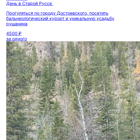
День в Старой Руссе
Прогуляться по городу Достоевского, посетить
бальнеологический курорт и уникальную усадьбу
рушанина
4500 ₽
за одного