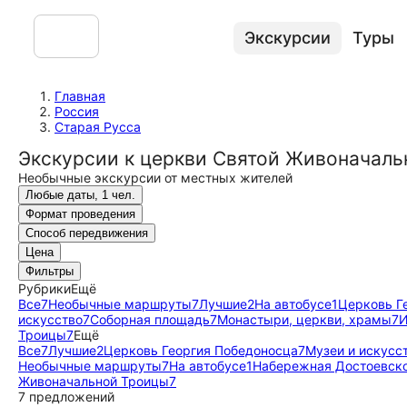
Экскурсии
Туры
Главная
Россия
Старая Русса
Экскурсии к церкви Святой Живоначаль
Необычные экскурсии от местных жителей
Любые даты, 1 чел.
Формат проведения
Способ передвижения
Цена
Фильтры
Рубрики
Ещё
Все
7
Необычные маршруты
7
Лучшие
2
На автобусе
1
Церковь Г
искусство
7
Соборная площадь
7
Монастыри, церкви, храмы
7
И
Троицы
7
Ещё
Все
7
Лучшие
2
Церковь Георгия Победоносца
7
Музеи и искусс
Необычные маршруты
7
На автобусе
1
Набережная Достоевск
Живоначальной Троицы
7
7 предложений