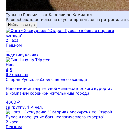
Туры по России — от Карелии до Камчатки
Распробовать регионы на вкус, отправиться на ретрит или в
Найти свой тур
2 часа
Пешком
индивидуальная
Нина
4,8
99 отзывов
Старая Русса: любовь с первого взгляда
Наполниться энергетикой «императорского курорта»
в компании коренной жительницы города
4600 ₽
за группу, 1–4 чел.
2 часа
Пешком