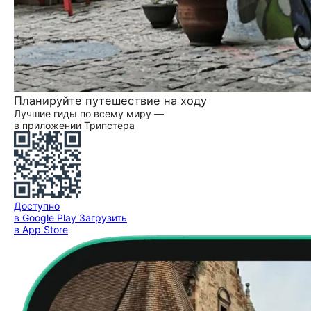
Планируйте путешествие на ходу
Лучшие гиды по всему миру —
в приложении Трипстера
Доступно
в Google Play
Загрузить
в App Store