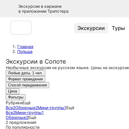
Экскурсии в кармане
в приложении Трипстера
Экскурсии
Туры
Главная
Польша
Экскурсии в Сопоте
Необычные экскурсии на русском языке. Цены на экскурсии
Любые даты, 1 чел.
Формат проведения
Способ передвижения
Цена
Фильтры
Рубрики
Ещё
Все
2
Обзорные
2
Мини-группы
1
Ещё
Все
2
Мини-группы
1
Обзорные
2
Ещё
2 предложения
По популярности