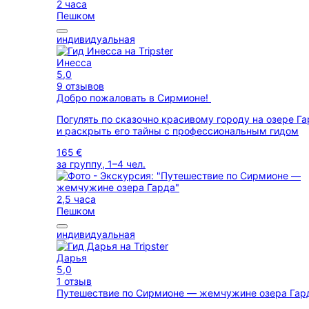
2 часа
Пешком
индивидуальная
Инесса
5,0
9 отзывов
Добро пожаловать в Сирмионе!
Погулять по сказочно красивому городу на озере Г
и раскрыть его тайны с профессиональным гидом
165 €
за группу, 1–4 чел.
2,5 часа
Пешком
индивидуальная
Дарья
5,0
1 отзыв
Путешествие по Сирмионе — жемчужине озера Га