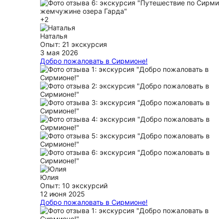
+2
Наталья
Опыт: 21 экскурсия
3 мая 2026
Добро пожаловать в Сирмионе!
мы остановились в прекрасном городке на две ночи
экскурсия с Иннесой была очень познаватетельная 
динамичная . Был тот формат, который нам был нуж
профессионал своего дела., глубоко знает историю.
ещё
Юлия
Опыт: 10 экскурсий
12 июня 2025
Добро пожаловать в Сирмионе!
Удивительный городок Сирмионе покорил нас полно
том числе благодаря гиду Инессе)) Узнали много