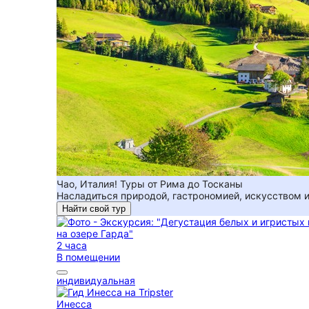
Чао, Италия! Туры от Рима до Тосканы
Насладиться природой, гастрономией, искусством и 
Найти свой тур
2 часа
В помещении
индивидуальная
Инесса