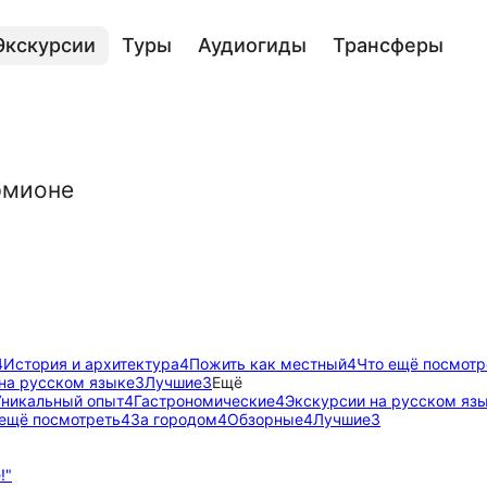
Экскурсии
Туры
Аудиогиды
Трансферы
рмионе
4
История и архитектура
4
Пожить как местный
4
Что ещё посмотр
на русском языке
3
Лучшие
3
Ещё
Уникальный опыт
4
Гастрономические
4
Экскурсии на русском яз
 ещё посмотреть
4
За городом
4
Обзорные
4
Лучшие
3