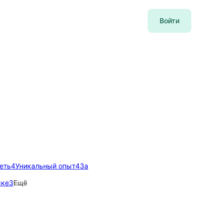
Войти
еть
4
Уникальный опыт
4
За
ыке
3
Ещё