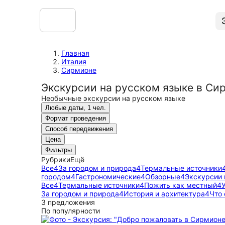
Главная
Италия
Сирмионе
Экскурсии на русском языке в Си
Необычные экскурсии на русском языке
Любые даты, 1 чел.
Формат проведения
Способ передвижения
Цена
Фильтры
Рубрики
Ещё
Все
4
За городом и природа
4
Термальные источники
городом
4
Гастрономические
4
Обзорные
4
Экскурсии 
Все
4
Термальные источники
4
Пожить как местный
4
За городом и природа
4
История и архитектура
4
Что
3 предложения
По популярности