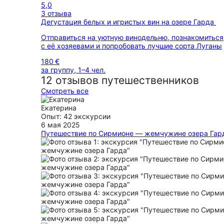
5,0
3 отзыва
Дегустация белых и игристых вин на озере Гарда
Отправиться на уютную винодельню, познакомиться
с её хозяевами и попробовать лучшие сорта Луганы
180 €
за группу, 1–4 чел.
12 отзывов путешественников
Смотреть все
Екатерина
Опыт: 42 экскурсии
6 мая 2025
Путешествие по Сирмионе — жемчужине озера Гар
Дарья до экскурсии связалась со мной - и предлож
более оптимальное время, когда народу меньше в
крепости будет. Прогулялись по интересным и кра
местам, покатались на катере. Дарья рассказывала
по истории этого региона Италии. Озеро Гарда и го
Сирмионе прекрасны! Чистейший воздух, немного 
(в сравнении с Римом и Венецией). Это место отлич
подходит для небольшой передышки в путешествии 
Италии.
ещё