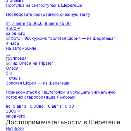
3 отзыва
Прогулка на снегоступах в Шерегеше
Исследовать бескрайнюю снежную тайгу
пт, 7 авг в 15:00
сб, 8 авг в 15:00
4500 ₽
за одного
4 часа
На автомобиле
групповая
Олеся
5,0
1 отзыв
Золотая Шория — из Шерегеша
Познакомиться с Таштаголом и услышать уникальную
историю старообрядцев Лыковых
вс, 9 авг в 10:00
вс, 16 авг в 10:00
3800 ₽
за одного
Достопримечательности в Шерегеше
Нет фото