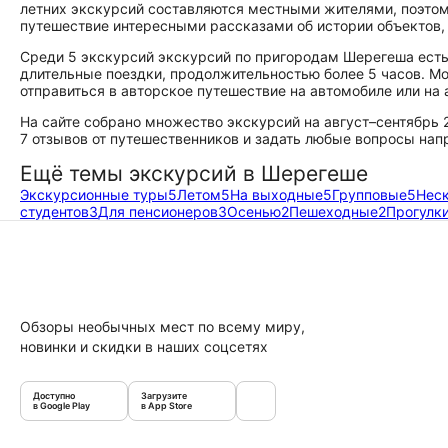
летних экскурсий составляются местными жителями, поэтом
путешествие интересными рассказами об истории объектов, и
Среди 5 экскурсий экскурсий по пригородам Шерегеша есть 
длительные поездки, продолжительностью более 5 часов. М
отправиться в авторское путешествие на автомобиле или на 
На сайте собрано множество экскурсий на август–сентябрь 
7 отзывов от путешественников и задать любые вопросы нап
Ещё темы экскурсий в Шерегеше
Экскурсионные туры
5
Летом
5
На выходные
5
Групповые
5
Нес
студентов
3
Для пенсионеров
3
Осенью
2
Пешеходные
2
Прогулк
Обзоры необычных мест по всему миру,
новинки и скидки в наших соцсетях
Доступно
Загрузите
в Google Play
в App Store