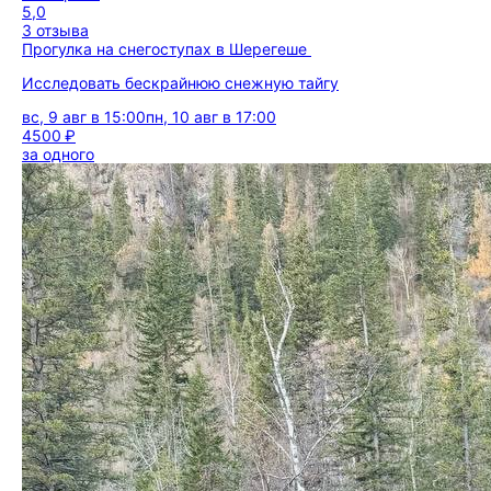
5,0
3 отзыва
Прогулка на снегоступах в Шерегеше
Исследовать бескрайнюю снежную тайгу
вс, 9 авг в 15:00
пн, 10 авг в 17:00
4500 ₽
за одного