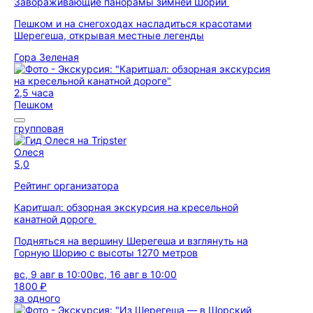
Завораживающие панорамы зимней Шории
Пешком и на снегоходах насладиться красотами
Шерегеша, открывая местные легенды
Гора Зеленая
2,5 часа
Пешком
групповая
Олеся
5,0
Рейтинг организатора
Каритшал: обзорная экскурсия на кресельной
канатной дороге
Подняться на вершину Шерегеша и взглянуть на
Горную Шорию с высоты 1270 метров
вс, 9 авг в 10:00
вс, 16 авг в 10:00
1800 ₽
за одного