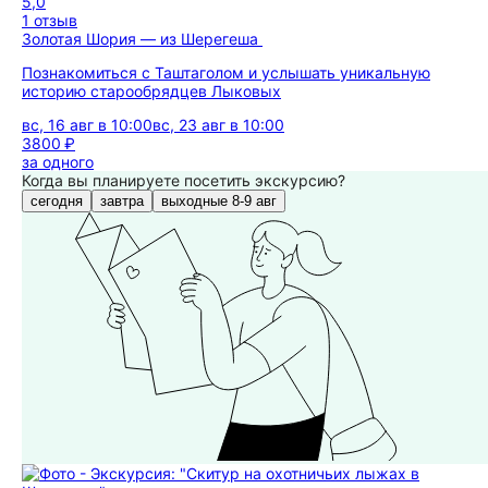
5,0
1 отзыв
Золотая Шория — из Шерегеша
Познакомиться с Таштаголом и услышать уникальную
историю старообрядцев Лыковых
вс, 16 авг в 10:00
вс, 23 авг в 10:00
3800 ₽
за одного
Когда вы планируете посетить экскурсию?
сегодня
завтра
выходные 8-9 авг