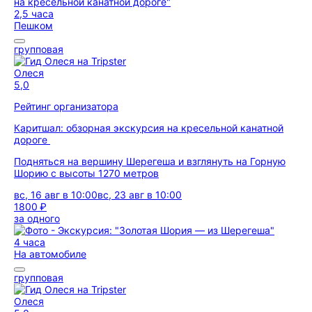
2,5 часа
Пешком
групповая
Олеся
5,0
Рейтинг организатора
Каритшал: обзорная экскурсия на кресельной канатной
дороге
Подняться на вершину Шерегеша и взглянуть на Горную
Шорию с высоты 1270 метров
вс, 16 авг в 10:00
вс, 23 авг в 10:00
1800 ₽
за одного
4 часа
На автомобиле
групповая
Олеся