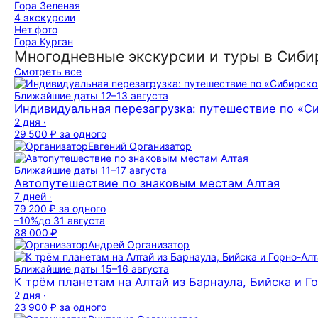
Гора Зеленая
4 экскурсии
Нет фото
Гора Курган
Многодневные экскурсии и туры в Сиби
Смотреть все
Ближайшие даты
12–13 августа
Индивидуальная перезагрузка: путешествие по «
2 дня ·
29 500 ₽
за одного
Евгений
Организатор
Ближайшие даты
11–17 августа
Автопутешествие по знаковым местам Алтая
7 дней ·
79 200 ₽
за одного
–10%
до 31 августа
88 000 ₽
Андрей
Организатор
Ближайшие даты
15–16 августа
К трём планетам на Алтай из Барнаула, Бийска и Г
2 дня ·
23 900 ₽
за одного