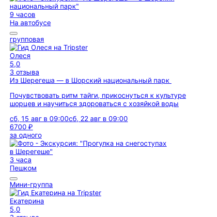
9 часов
На автобусе
групповая
Олеся
5,0
3 отзыва
Из Шерегеша — в Шорский национальный парк
Почувствовать ритм тайги, прикоснуться к культуре
шорцев и научиться здороваться с хозяйкой воды
сб, 15 авг в 09:00
сб, 22 авг в 09:00
6700 ₽
за одного
3 часа
Пешком
Мини-группа
Екатерина
5,0