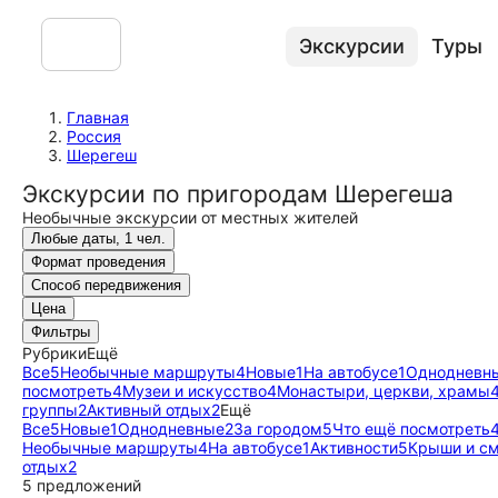
Экскурсии
Туры
Главная
Россия
Шерегеш
Экскурсии по пригородам Шерегеша
Необычные экскурсии от местных жителей
Любые даты, 1 чел.
Формат проведения
Способ передвижения
Цена
Фильтры
Рубрики
Ещё
Все
5
Необычные маршруты
4
Новые
1
На автобусе
1
Однодневн
посмотреть
4
Музеи и искусство
4
Монастыри, церкви, храмы
группы
2
Активный отдых
2
Ещё
Все
5
Новые
1
Однодневные
2
За городом
5
Что ещё посмотреть
Необычные маршруты
4
На автобусе
1
Активности
5
Крыши и с
отдых
2
5 предложений